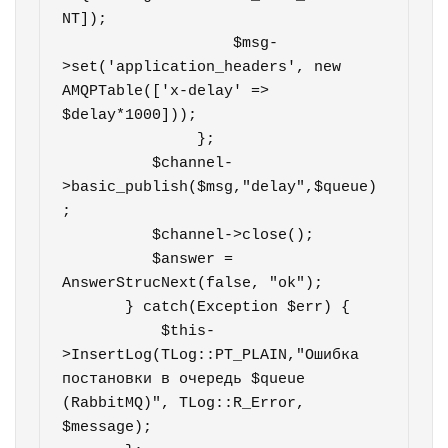
NT]);		

                   $msg-
>set('application_headers', new 
AMQPTable(['x-delay' => 
$delay*1000]));        

               };

          $channel-
>basic_publish($msg,"delay",$queue)
;                  

          $channel->close();

          $answer = 
AnswerStrucNext(false, "ok");             

       } catch(Exception $err) {

           $this-
>InsertLog(TLog::PT_PLAIN,"Ошибка 
постановки в очередь $queue 
(RabbitMQ)", TLog::R_Error, 
$message);
