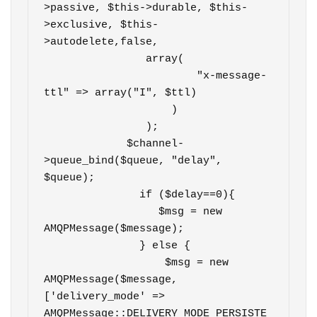
>passive, $this->durable, $this-
>exclusive, $this-
>autodelete,false,

                array(

                        "x-message-
ttl" => array("I", $ttl)

                    )                     

                );

             $channel-
>queue_bind($queue, "delay", 
$queue);

               if ($delay==0){

                  $msg = new 
AMQPMessage($message);		        

               } else {

                   $msg = new 
AMQPMessage($message, 
['delivery_mode' => 
AMQPMessage::DELIVERY_MODE_PERSISTE