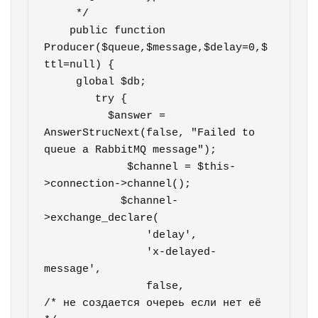
     */

    public function  
Producer($queue,$message,$delay=0,$
ttl=null) {  

     global $db;

        try {    

          $answer = 
AnswerStrucNext(false, "Failed to 
queue a RabbitMQ message");             

             $channel = $this-
>connection->channel();      

            $channel-
>exchange_declare(

                'delay',

                'x-delayed-
message',

                false,            
/* не создается очереь если нет её 