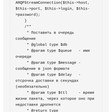
AMQPStreamConnection($this->host, 
$this->port, $this->login, $this-
>password);        

    }    

    /**

     * Поставить в очередь 
сообщение

     * @global type $db

     * @param type $queue   - имя 
очереди

     * @param type $message - 
сообщение в json формате

     * @param type $delay   - 
отсрочка доставки в секундах 
(необязательно)

     * @param type $ttl     - время 
жизни пакета, через которое оно при 
недоставке дропнется

     * @return type
