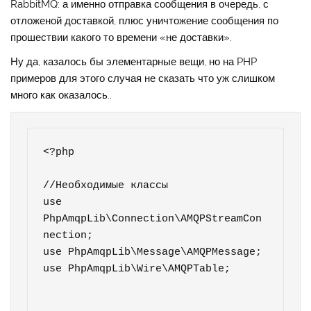
RabbitMQ: а именно отправка сообщения в очередь, с
отложеной доставкой, плюс уничтожение сообщения по
прошествии какого то времени «не доставки».
Ну да, казалось бы элементарные вещи, но на PHP
примеров для этого случая не сказать что уж слишком
много как оказалось..
<?php

//Необходимые классы

use 
PhpAmqpLib\Connection\AMQPStreamCon
nection;

use PhpAmqpLib\Message\AMQPMessage;

use PhpAmqpLib\Wire\AMQPTable;
