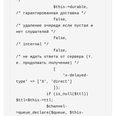
*/

                $this->durable,   
/* гарантированная доставка */

                false,            
/* удаление очереди если пустая и 
нет слушателей */

                false,            
/* internal */

                false,            
/* не ждать ответа от сервера (т. 
е. продолжать получение) */

                [

                    'x-delayed-
type' => ['S', 'direct']                    

                ]);

             if (is_null($ttl)) 
$ttl=$this->ttl;

             $channel-
>queue_declare($queue, $this-