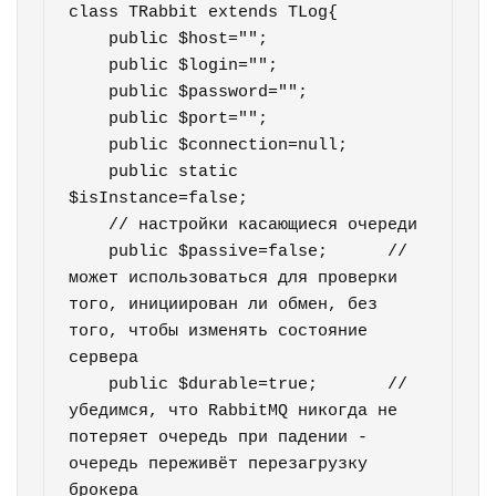
class TRabbit extends TLog{ 

    public $host="";

    public $login="";

    public $password="";

    public $port="";

    public $connection=null;

    public static 
$isInstance=false; 

    // настройки касающиеся очереди

    public $passive=false;      // 
может использоваться для проверки 
того, инициирован ли обмен, без 
того, чтобы изменять состояние 
сервера

    public $durable=true;       // 
убедимся, что RabbitMQ никогда не 
потеряет очередь при падении - 
очередь переживёт перезагрузку 
брокера
