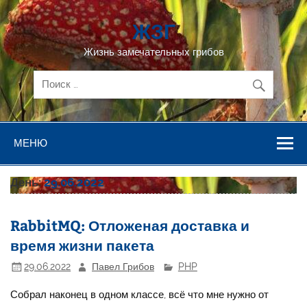
Перейти
к
ЖЗГ
содержимому
Жизнь замечательных грибов
МЕНЮ
День:
29.06.2022
RabbitMQ: Отложеная доставка и
время жизни пакета
29.06.2022
Павел Грибов
PHP
Собрал наконец в одном классе, всё что мне нужно от