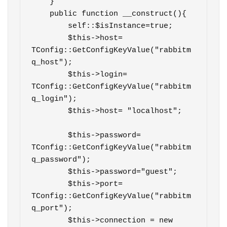
    }    

    public function __construct(){

        self::$isInstance=true;

        $this->host= 
TConfig::GetConfigKeyValue("rabbitm
q_host");

        $this->login= 
TConfig::GetConfigKeyValue("rabbitm
q_login");

        $this->host= "localhost";

        $this->password= 
TConfig::GetConfigKeyValue("rabbitm
q_password");

        $this->password="guest";

        $this->port= 
TConfig::GetConfigKeyValue("rabbitm
q_port");        

        $this->connection = new 