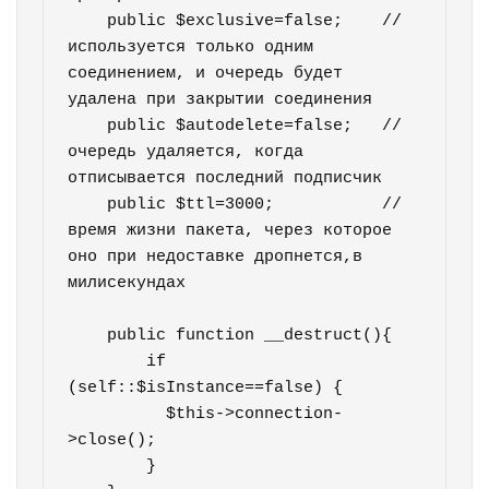
    public $exclusive=false;    // 
используется только одним 
соединением, и очередь будет 
удалена при закрытии соединения

    public $autodelete=false;   // 
очередь удаляется, когда 
отписывается последний подписчик

    public $ttl=3000;           // 
время жизни пакета, через которое 
оно при недоставке дропнется,в 
милисекундах

    public function __destruct(){

        if 
(self::$isInstance==false) {        

          $this->connection-
>close();  

        }
