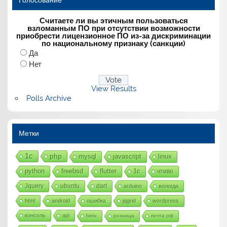
Считаете ли вы этичным пользоваться
взломанным ПО при отсутствии возможности
приобрести лицензионное ПО из-за дискриминации
по национальному признаку (санкции)
Да
Нет
View Results
Polls Archive
Метки
1с
php
mysql
javascript
linux
python
freebsd
flutter
1c
чтиво
Jquery
ubuntu
dart
arduino
вологда
html
android
ошибка
jqgrid
wordpress
консоль
api
bitrix
розница
почта рф