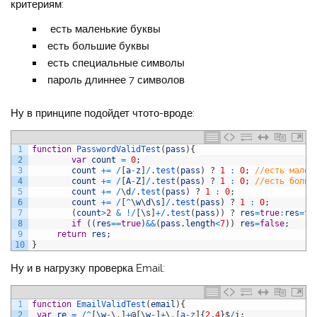
критериям:
есть маленькие буквы
есть большие буквы
есть специальные символы
пароль длиннее 7 символов
Ну в принципе подойдет чтото-вроде:
1
function
PasswordValidTest
(
pass
)
{
2
var
count
=
0
;
3
count
+=
/
[
a
-
z
]
/
.
test
(
pass
)
?
1
:
0
;
//есть мален
4
count
+=
/
[
A
-
Z
]
/
.
test
(
pass
)
?
1
:
0
;
//есть больш
5
count
+=
/
\
d
/
.
test
(
pass
)
?
1
:
0
;
6
count
+=
/
[
^
\
w
\
d
\
s
]
/
.
test
(
pass
)
?
1
:
0
;
7
(
count
>
2
&
!
/
[
\
s
]
+
/
.
test
(
pass
)
)
?
res
=
true
:
res
=
fa
8
if
(
(
res
==
true
)
&&
(
pass
.
length
<
7
)
)
res
=
false
;
9
return
res
;
10
}
Ну и в нагрузку проверка Email:
1
function
EmailValidTest
(
email
)
{
2
var
re
=
/
^
[
\
w
-
\
.
]
+
@
[
\
w
-
]
+
\
.
[
a
-
z
]
{
2
,
4
}
$
/
i
;