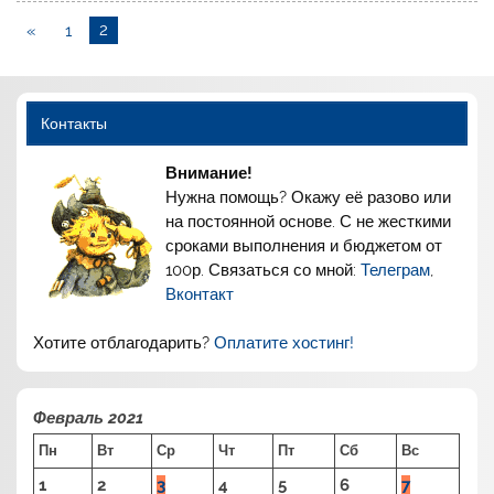
«
1
2
Контакты
Внимание!
Нужна помощь? Окажу её разово или
на постоянной основе. С не жесткими
сроками выполнения и бюджетом от
100р. Связаться со мной:
Телеграм
,
Вконтакт
Хотите отблагодарить?
Оплатите хостинг!
Февраль 2021
Пн
Вт
Ср
Чт
Пт
Сб
Вс
1
2
3
4
5
6
7