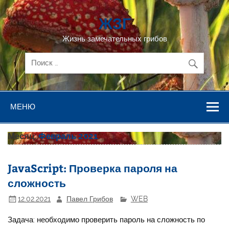
Перейти
к
ЖЗГ
содержимому
Жизнь замечательных грибов
МЕНЮ
Месяц:
Февраль 2021
JavaScript: Проверка пароля на
сложность
12.02.2021
Павел Грибов
WEB
Задача: необходимо проверить пароль на сложность по