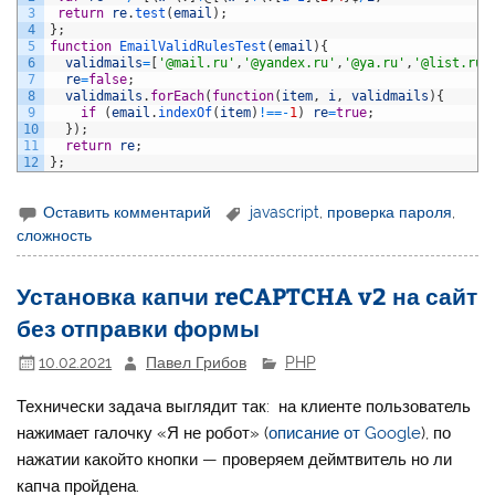
3
return
re
.
test
(
email
)
;
4
}
;
5
function
EmailValidRulesTest
(
email
)
{
6
validmails
=
[
'@mail.ru'
,
'@yandex.ru'
,
'@ya.ru'
,
'@list.ru'
7
re
=
false
;
8
validmails
.
forEach
(
function
(
item
,
i
,
validmails
)
{
9
if
(
email
.
indexOf
(
item
)
!==
-
1
)
re
=
true
;
10
}
)
;
11
return
re
;
12
}
;
Оставить комментарий
javascript
,
проверка пароля
,
сложность
Установка капчи reCAPTCHA v2 на сайт
без отправки формы
10.02.2021
Павел Грибов
PHP
Технически задача выглядит так: на клиенте пользователь
нажимает галочку «Я не робот» (
описание от Google
), по
нажатии какойто кнопки — проверяем деймтвитель но ли
капча пройдена.