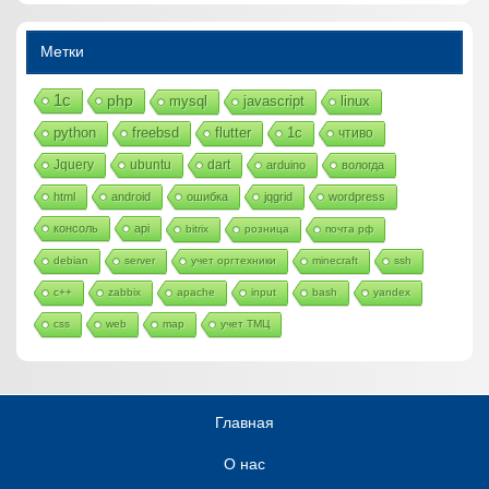
Метки
1с
php
mysql
javascript
linux
python
freebsd
flutter
1c
чтиво
Jquery
ubuntu
dart
arduino
вологда
html
android
ошибка
jqgrid
wordpress
консоль
api
bitrix
розница
почта рф
debian
server
учет оргтехники
minecraft
ssh
c++
zabbix
apache
input
bash
yandex
css
web
map
учет ТМЦ
Главная
О нас