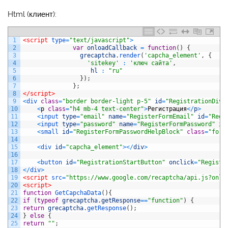
Html (клиент):
1
<script 
type
=
"text/javascript"
>
2
var
onloadCallback
=
function
(
)
{
3
grecaptcha
.
render
(
'capcha_element'
,
{
4
'sitekey'
:
'ключ сайта'
,
5
hl
:
"ru"
6
}
)
;
7
}
;
8
</script>
9
<
div 
class
=
"border border-light p-5"
id
=
"RegistrationDiv"
10
<
p
class
=
"h4 mb-4 text-center"
>
Регистрация
<
/
p
>
11
<
input 
type
=
"email"
name
=
"RegisterFormEmail"
id
=
"Regi
12
<
input 
type
=
"password"
name
=
"RegisterFormPassword"
id
13
<
small 
id
=
"RegisterFormPasswordHelpBlock"
class
=
"form
14
15
<
div 
id
=
"capcha_element"
>
<
/
div
>
16
17
<
button 
id
=
"RegistrationStartButton"
onclick
=
"Registr
18
<
/
div
>
19
<script 
src
=
"https://www.google.com/recaptcha/api.js?onlo
20
<script>
21
function
GetCapchaData
(
)
{
22
if
(
typeof
grecaptcha
.
getResponse
==
"function"
)
{
23
return
grecaptcha
.
getResponse
(
)
;
24
}
else
{
25
return
""
;