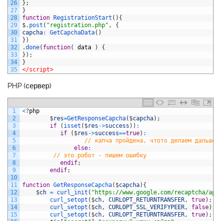
26
}
;
27
}
28
function
RegistrationStart
(
)
{
29
$
.
post
(
"registration.php"
,
{
30
capcha
:
GetCapchaData
(
)
31
}
)
32
.
done
(
function
(
data
)
{
33
}
)
;
34
}
35
</script>
PHP (сервер)
1
<
?
php
2
$
res
=
GetResponseCapcha
(
$
capcha
)
;
3
if
(
isset
(
$
res
->
success
)
)
:
4
if
(
$
res
->
success
==
true
)
:
5
// капча пройдена, чтото делаем дальше
6
else
:
7
// это робот - пишем ошибку
8
endif
;
9
endif
;
10
11
function
GetResponseCapcha
(
$
capcha
)
{
12
$
ch
=
curl_init
(
"https://www.google.com/recaptcha/api
13
curl_setopt
(
$
ch
,
CURLOPT_RETURNTRANSFER
,
true
)
;
14
curl_setopt
(
$
ch
,
CURLOPT_SSL_VERIFYPEER
,
false
)
;
15
curl_setopt
(
$
ch
,
CURLOPT_RETURNTRANSFER
,
true
)
;