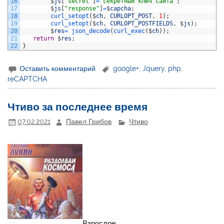
16
$
js
[
"secret"
]
=
"секретный ключ сайта"
;
17
$
js
[
"response"
]
=
$
capcha
;
18
curl_setopt
(
$
ch
,
CURLOPT_POST
,
1
)
;
19
curl_setopt
(
$
ch
,
CURLOPT_POSTFIELDS
,
$
js
)
;
20
$
res
=
json_decode
(
curl_exec
(
$
ch
)
)
;
21
return
$
res
;
22
}
Оставить комментарий
google+
,
Jquery
,
php
,
reCAPTCHA
Чтиво за последнее время
07.02.2021
Павел Грибов
Чтиво
Взрослое: