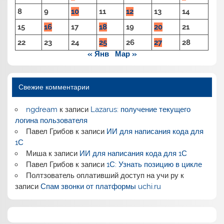
8
9
10
11
12
13
14
15
16
17
18
19
20
21
22
23
24
25
26
27
28
« Янв
Мар »
Свежие комментарии
ngdream
к записи
Lazarus: получение текущего
логина пользователя
Павел Грибов
к записи
ИИ для написания кода для
1С
Миша
к записи
ИИ для написания кода для 1С
Павел Грибов
к записи
1С: Узнать позицию в цикле
Полтзователь оплативший доступ на учи ру
к
записи
Спам звонки от платформы uchi.ru