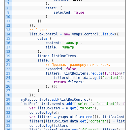
7
}
,
8
state
:
{
9
selected
:
false
10
}
11
}
)
12
}
)
,
13
// Список 
14
listBoxControl
=
new
ymaps
.
control
.
ListBox
(
{
15
data
:
{
16
content
:
'Фильтр'
,
17
title
:
'Фильтр'
18
}
,
19
items
:
listBoxItems
,
20
state
:
{
21
// Признак, развернут ли список.
22
expanded
:
false
,
23
filters
:
listBoxItems
.
reduce
(
function
(
fil
24
filters
[
filter
.
data
.
get
(
'content'
)
]
=
25
return
filters
;
26
}
,
{
}
)
27
}
28
}
)
;
29
myMap
.
controls
.
add
(
listBoxControl
)
;
30
listBoxControl
.
events
.
add
(
[
'select'
,
'deselect'
]
,
fun
31
var
listBoxItem
=
e
.
get
(
'target'
)
;
32
console
.
log
(
e
)
;
33
var
filters
=
ymaps
.
util
.
extend
(
{
}
,
listBoxContro
34
filters
[
listBoxItem
.
data
.
get
(
'content'
)
]
=
listBo
35
console
.
log
(
filters
)
;