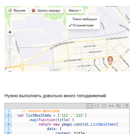
Нужно выполнить довольно много телодвижений:
1
// кнопка фильтров
2
var
listBoxItems
=
[
'111'
,
'222'
]
3
.
map
(
function
(
title
)
{
4
return
new
ymaps
.
control
.
ListBoxItem
(
{
5
data
:
{
6
content
:
title