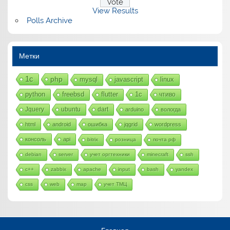
View Results
Polls Archive
Метки
1с
php
mysql
javascript
linux
python
freebsd
flutter
1c
чтиво
Jquery
ubuntu
dart
arduino
вологда
html
android
ошибка
jqgrid
wordpress
консоль
api
bitrix
розница
почта рф
debian
server
учет оргтехники
minecraft
ssh
c++
zabbix
apache
input
bash
yandex
css
web
map
учет ТМЦ