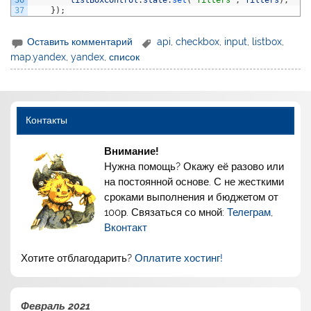
36
listBoxControl
.
state
.
set
(
'filters'
,
filters
)
;
37
}
)
;
Оставить комментарий
api
,
checkbox
,
input
,
listbox
,
map.yandex
,
yandex
,
список
Контакты
Внимание!
Нужна помощь? Окажу её разово или
на постоянной основе. С не жесткими
сроками выполнения и бюджетом от
100р. Связаться со мной:
Телеграм
,
Вконтакт
Хотите отблагодарить?
Оплатите хостинг!
Февраль 2021