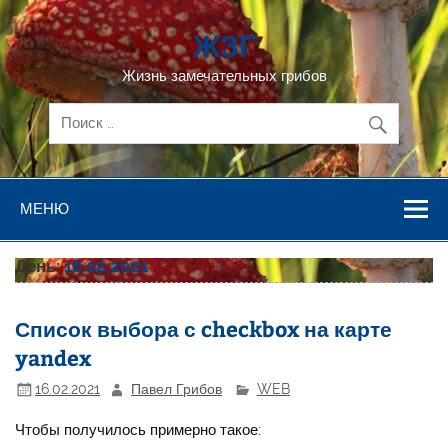
Перейти
к
ЖЗГ
содержимому
Жизнь замечательных грибов
МЕНЮ
День:
16.02.2021
Список выбора с checkbox на карте
yandex
16.02.2021
Павел Грибов
WEB
Чтобы получилось примерно такое: