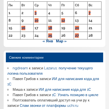
Пн
Вт
Ср
Чт
Пт
Сб
Вс
1
2
3
4
5
6
7
8
9
10
11
12
13
14
15
16
17
18
19
20
21
22
23
24
25
26
27
28
« Янв
Мар »
Свежие комментарии
ngdream
к записи
Lazarus: получение текущего
логина пользователя
Павел Грибов
к записи
ИИ для написания кода для
1С
Миша
к записи
ИИ для написания кода для 1С
Павел Грибов
к записи
1С: Узнать позицию в цикле
Полтзователь оплативший доступ на учи ру
к
записи
Спам звонки от платформы uchi.ru