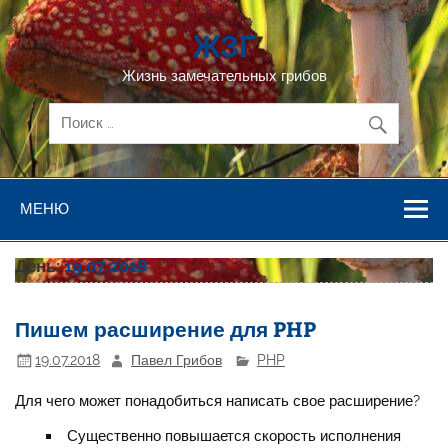
Перейти
к
ЖЗГ
содержимому
Жизнь замечательных грибов
МЕНЮ
День:
19.07.2018
Пишем расширение для PHP
19.07.2018
Павел Грибов
PHP
Для чего может понадобиться написать свое расширение?
Существенно повышается скорость исполнения