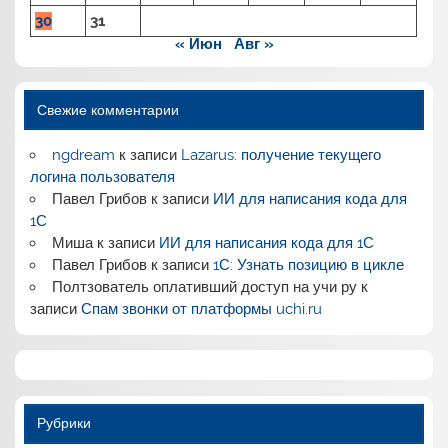
30
31
« Июн
Авг »
Свежие комментарии
ngdream
к записи
Lazarus: получение текущего
логина пользователя
Павел Грибов
к записи
ИИ для написания кода для
1С
Миша
к записи
ИИ для написания кода для 1С
Павел Грибов
к записи
1С: Узнать позицию в цикле
Полтзователь оплативший доступ на учи ру
к
записи
Спам звонки от платформы uchi.ru
Рубрики