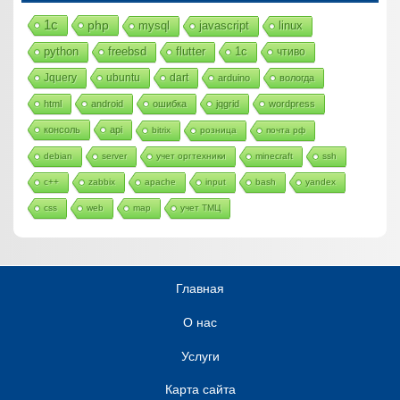
1с
php
mysql
javascript
linux
python
freebsd
flutter
1c
чтиво
Jquery
ubuntu
dart
arduino
вологда
html
android
ошибка
jqgrid
wordpress
консоль
api
bitrix
розница
почта рф
debian
server
учет оргтехники
minecraft
ssh
c++
zabbix
apache
input
bash
yandex
css
web
map
учет ТМЦ
Главная
О нас
Услуги
Карта сайта