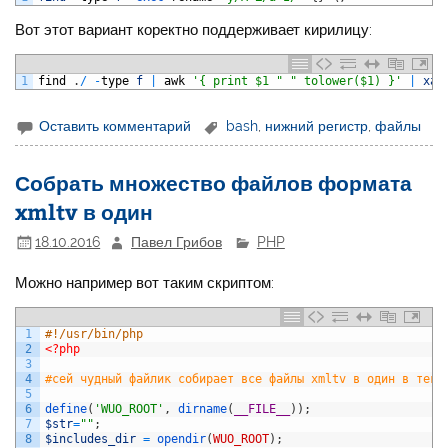
Вот этот вариант коректно поддерживает кирилицу:
1
find
.
/
-
type
f
|
awk
'{ print $1 " " tolower($1) }'
|
xar
Оставить комментарий
bash
,
нижний регистр
,
файлы
Собрать множество файлов формата
xmltv в один
18.10.2016
Павел Грибов
PHP
Можно например вот таким скриптом:
1
#!/usr/bin/php
2
<?php
3
4
#сей чудный файлик собирает все файлы xmltv в один в теку
5
6
define
(
'WUO_ROOT'
,
dirname
(
__FILE__
)
)
;
7
$str
=
""
;
8
$includes_dir
=
opendir
(
WUO_ROOT
)
;