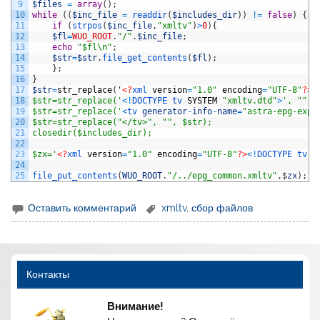
9
$files
=
array
(
)
;
10
while
(
(
$inc_file
=
readdir
(
$includes_dir
)
)
!=
false
)
{
11
if
(
strpos
(
$inc_file
,
"xmltv"
)
>
0
)
{
12
$fl
=
WUO_ROOT
.
"/"
.
$inc_file
;
13
echo
"$fl\n"
;
14
$str
=
$str
.
file_get_contents
(
$fl
)
;
15
}
;
16
}
17
$str
=
str_replace
(
'
<?
xml 
version
=
"1.0"
encoding
=
"UTF-8"
?>
'
18
$str=str_replace('
<
!
DOCTYPE 
tv 
SYSTEM
"xmltv.dtd"
>
', "", 
19
$str=str_replace('
<
tv 
generator
-
info
-
name
=
"astra-epg-expo
20
$str=str_replace("</tv>", "", $str);
21
closedir($includes_dir);
22
23
$zx='
<?
xml 
version
=
"1.0"
encoding
=
"UTF-8"
?>
<
!
DOCTYPE 
tv 
S
24
25
file_put_contents
(
WUO_ROOT
.
"/../epg_common.xmltv"
,
$
zx
)
;
Оставить комментарий
xmltv
,
сбор файлов
Контакты
Внимание!