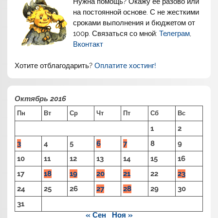
Нужна помощь? Окажу её разово или
на постоянной основе. С не жесткими
сроками выполнения и бюджетом от
100р. Связаться со мной:
Телеграм
,
Вконтакт
Хотите отблагодарить?
Оплатите хостинг!
Октябрь 2016
Пн
Вт
Ср
Чт
Пт
Сб
Вс
1
2
3
4
5
6
7
8
9
10
11
12
13
14
15
16
17
18
19
20
21
22
23
24
25
26
27
28
29
30
31
« Сен
Ноя »