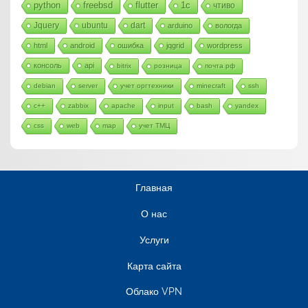
python
freebsd
flutter
1c
чтиво
Jquery
ubuntu
dart
arduino
вологда
html
android
ошибка
jqgrid
wordpress
консоль
api
bitrix
розница
почта рф
debian
server
учет оргтехники
minecraft
ssh
c++
zabbix
apache
input
bash
yandex
css
web
map
учет ТМЦ
Главная
О нас
Услуги
Карта сайта
Облако VPN