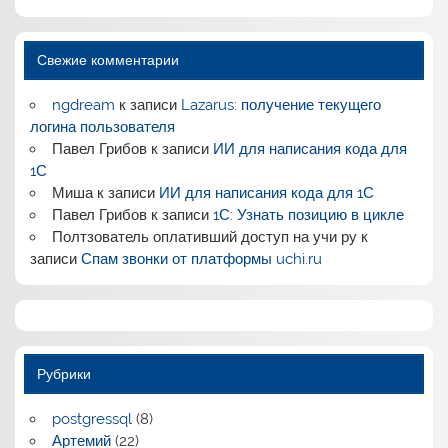
Свежие комментарии
ngdream
к записи
Lazarus: получение текущего
логина пользователя
Павел Грибов
к записи
ИИ для написания кода для
1С
Миша
к записи
ИИ для написания кода для 1С
Павел Грибов
к записи
1С: Узнать позицию в цикле
Полтзователь оплативший доступ на учи ру
к
записи
Спам звонки от платформы uchi.ru
Рубрики
postgressql
(8)
Артемий
(22)