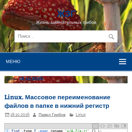
Перейти
к
ЖЗГ
содержимому
Жизнь замечательных грибов
МЕНЮ
День:
18.10.2016
Linux. Массовое переименование
файлов в папке в нижний регистр
18.10.2016
Павел Грибов
Linux
1
find
-
type
f
-
exec 
rename
'y/A-Z/a-z/'
{
}
\
;