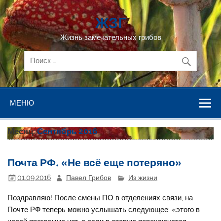
Перейти
к
ЖЗГ
содержимому
Жизнь замечательных грибов
МЕНЮ
Месяц:
Сентябрь 2016
Почта РФ. «Не всё еще потеряно»
01.09.2016
Павел Грибов
Из жизни
Поздравляю! После смены ПО в отделениях связи, на
Почте РФ теперь можно услышать следующее: «этого в