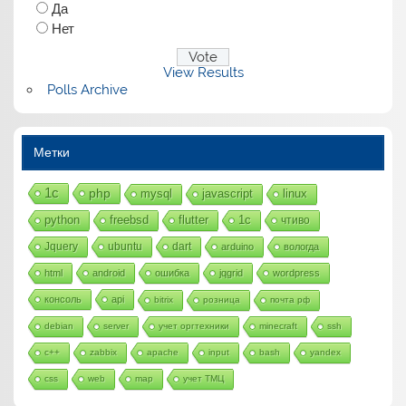
Да
Нет
View Results
Polls Archive
Метки
1с
php
mysql
javascript
linux
python
freebsd
flutter
1c
чтиво
Jquery
ubuntu
dart
arduino
вологда
html
android
ошибка
jqgrid
wordpress
консоль
api
bitrix
розница
почта рф
debian
server
учет оргтехники
minecraft
ssh
c++
zabbix
apache
input
bash
yandex
css
web
map
учет ТМЦ