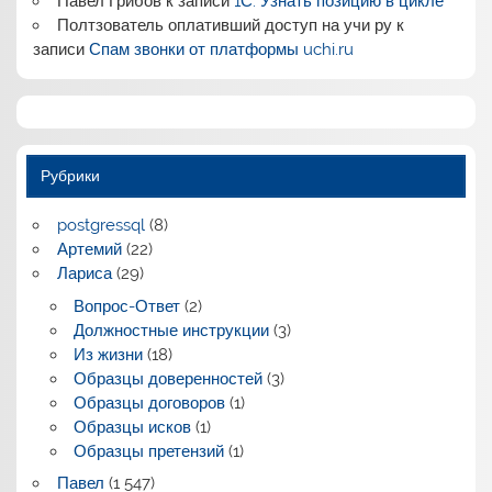
Павел Грибов
к записи
1С: Узнать позицию в цикле
Полтзователь оплативший доступ на учи ру
к
записи
Спам звонки от платформы uchi.ru
Рубрики
postgressql
(8)
Артемий
(22)
Лариса
(29)
Вопрос-Ответ
(2)
Должностные инструкции
(3)
Из жизни
(18)
Образцы доверенностей
(3)
Образцы договоров
(1)
Образцы исков
(1)
Образцы претензий
(1)
Павел
(1 547)