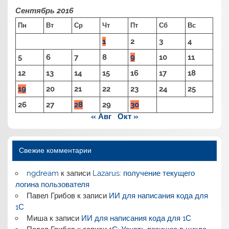
Сентябрь 2016
Пн
Вт
Ср
Чт
Пт
Сб
Вс
1
2
3
4
5
6
7
8
9
10
11
12
13
14
15
16
17
18
19
20
21
22
23
24
25
26
27
28
29
30
« Авг
Окт »
Свежие комментарии
ngdream
к записи
Lazarus: получение текущего
логина пользователя
Павел Грибов
к записи
ИИ для написания кода для
1С
Миша
к записи
ИИ для написания кода для 1С