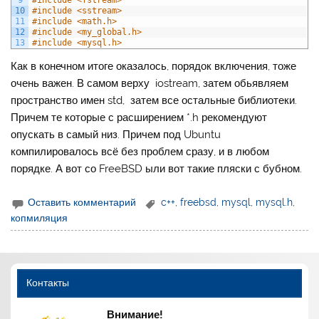
9
#include <fstream>
10
#include <sstream>
11
#include <math.h>
12
#include <my_global.h>
13
#include <mysql.h>
Как в конечном итоге оказалось, порядок включения, тоже
очень важен. В самом верху iostream, затем обьявляем
пространство имен std, затем все остальные библиотеки.
Причем те которые с расширением *.h рекомендуют
опускать в самый низ. Причем под Ubuntu
компилировалось всё без проблем сразу, и в любом
порядке. А вот со FreeBSD ыли вот такие пляски с бубном.
Оставить комментарий
c++
,
freebsd
,
mysql
,
mysql.h
,
копмиляция
Контакты
Внимание!