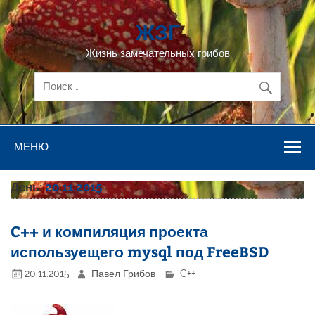
Перейти
к
ЖЗГ
содержимому
Жизнь замечательных грибов
МЕНЮ
День:
20.11.2015
C++ и компиляция проекта
используещего mysql под FreeBSD
20.11.2015
Павел Грибов
C++