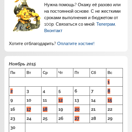
Нужна помощь? Окажу её разово или
на постоянной основе. С не жесткими
сроками выполнения и бюджетом от
100р. Связаться со мной:
Телеграм
,
Вконтакт
Хотите отблагодарить?
Оплатите хостинг!
Ноябрь 2015
Пн
Вт
Ср
Чт
Пт
Сб
Вс
1
2
3
4
5
6
7
8
9
10
11
12
13
14
15
16
17
18
19
20
21
22
23
24
25
26
27
28
29
30