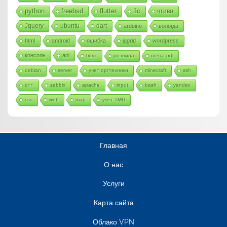
python
freebsd
flutter
1c
чтиво
Jquery
ubuntu
dart
arduino
вологда
html
android
ошибка
jqgrid
wordpress
консоль
api
bitrix
розница
почта рф
debian
server
учет оргтехники
minecraft
ssh
c++
zabbix
apache
input
bash
yandex
css
web
map
учет ТМЦ
Главная
О нас
Услуги
Карта сайта
Облако VPN