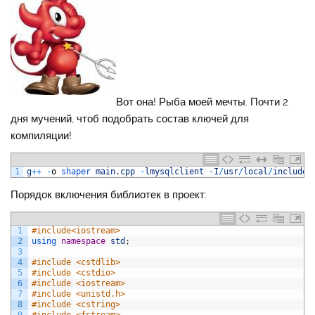
Вот она! Рыба моей мечты. Почти 2
дня мучений, чтоб подобрать состав ключей для
компиляции!
1
g
++
-
o
shaper 
main
.
cpp
-
lmysqlclient
-
I
/
usr
/
local
/
include
/
Порядок включения библиотек в проект:
1
#include<iostream>
2
using 
namespace
std
;
3
4
#include <cstdlib>
5
#include <cstdio>
6
#include <iostream>
7
#include <unistd.h>
8
#include <cstring>