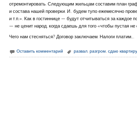
отремонтировать. Следующим жильцам составим план граф
и состава нашей проверки. И.. будем тупо ежемесячно пров
и т.п.». Как в гостиннице — будут отчитываться за каждо
— не ценит народ, когда сдаешь для того «чтобы пустая не 
Чего нам стесняться? Договор заключаем. Налоги платим….
Оставить комментарий
развал
,
разгром
,
сдаю квартир