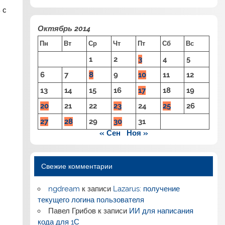
 с
Октябрь 2014
Пн
Вт
Ср
Чт
Пт
Сб
Вс
1
2
3
4
5
6
7
8
9
10
11
12
13
14
15
16
17
18
19
20
21
22
23
24
25
26
27
28
29
30
31
« Сен
Ноя »
Свежие комментарии
ngdream
к записи
Lazarus: получение
текущего логина пользователя
Павел Грибов
к записи
ИИ для написания
кода для 1С