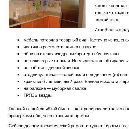
каждые полгода.
только что закон
плитой и т.д.
Итог 6 лет экспл
мебель потеряла товарный вид. Частично изношена
частично расколота плитка на кухне
обои на стенах изодраны/протерты/испачканы
потолки серые от пыли. Не мылись и не обтирались 
не работает дверной звонок
отодвинул диван — слой пыли под диваном 3-4 сант
краны за 6 лет меняны 2 раза. Ванная исколота, сера
на балконе — мусорная свалка
ГРЯЗЬ везде…
Главной нашей ошибкой было — контролировали только оп
проверками общего состояния квартиры.
Сейчас делаем косметический ремонт и тупо оттираем с хл