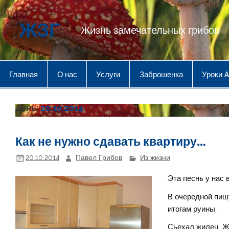
Перейти
к
содержимому
ЖЗГ
Жизнь замечательных грибов
Главная
О нас
Услуги
Заброшенка
Уроки 
День:
20.10.2014
Как не нужно сдавать квартиру…
20.10.2014
Павел Грибов
Из жизни
Эта песнь у нас в
В очередной пишу
итогам руины…
Сьехал жилец. Жи