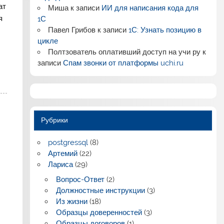
ат
Миша
к записи
ИИ для написания кода для
я
1С
Павел Грибов
к записи
1С: Узнать позицию в
цикле
Полтзователь оплативший доступ на учи ру
к
записи
Спам звонки от платформы uchi.ru
Рубрики
postgressql
(8)
Артемий
(22)
Лариса
(29)
Вопрос-Ответ
(2)
Должностные инструкции
(3)
Из жизни
(18)
Образцы доверенностей
(3)
Образцы договоров
(1)