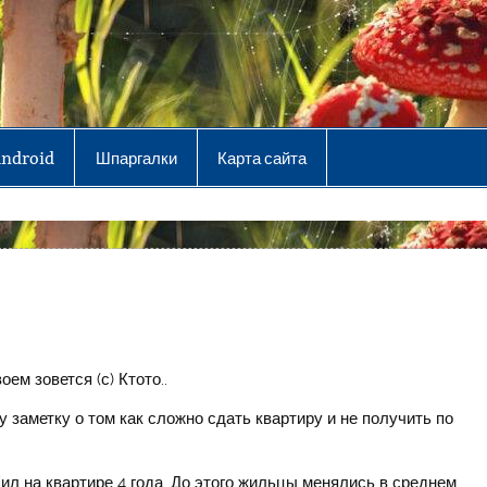
Android
Шпаргалки
Карта сайта
оем зовется (с) Ктото..
 заметку о том как сложно сдать квартиру и не получить по
л на квартире 4 года. До этого жильцы менялись в среднем