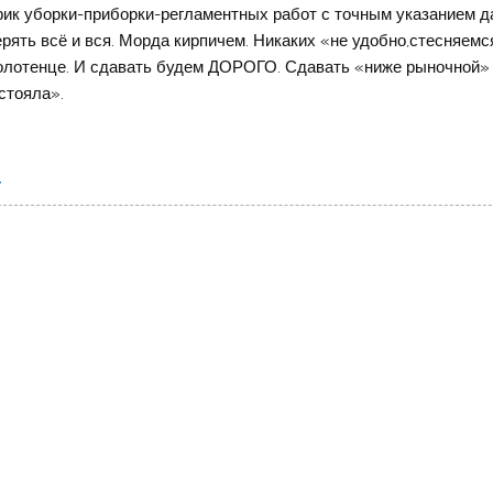
ик уборки-приборки-регламентных работ с точным указанием д
ерять всё и вся. Морда кирпичем. Никаких «не удобно,стесняемс
е полотенце. И сдавать будем ДОРОГО. Сдавать «ниже рыночной»
стояла».
у