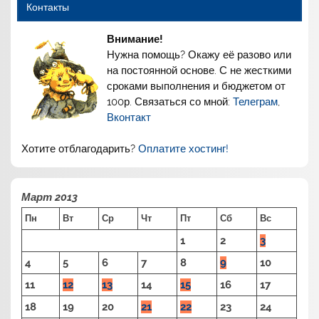
Контакты
Внимание!
Нужна помощь? Окажу её разово или
на постоянной основе. С не жесткими
сроками выполнения и бюджетом от
100р. Связаться со мной:
Телеграм
,
Вконтакт
Хотите отблагодарить?
Оплатите хостинг!
Март 2013
Пн
Вт
Ср
Чт
Пт
Сб
Вс
1
2
3
4
5
6
7
8
9
10
11
12
13
14
15
16
17
18
19
20
21
22
23
24