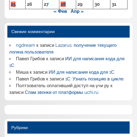
25
26
27
28
29
30
31
« Фев
Апр »
Свежие комментарии
ngdream
к записи
Lazarus: получение текущего
логина пользователя
Павел Грибов
к записи
ИИ для написания кода для
1С
Миша
к записи
ИИ для написания кода для 1С
Павел Грибов
к записи
1С: Узнать позицию в цикле
Полтзователь оплативший доступ на учи ру
к
записи
Спам звонки от платформы uchi.ru
Рубрики