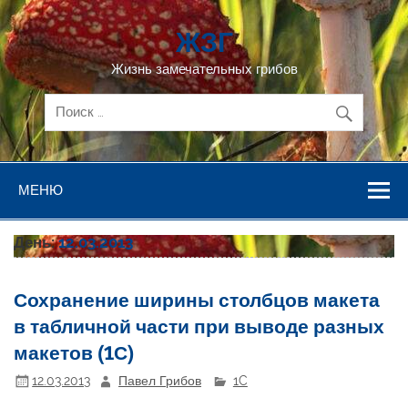
Перейти
к
ЖЗГ
содержимому
Жизнь замечательных грибов
МЕНЮ
День:
12.03.2013
Сохранение ширины столбцов макета
в табличной части при выводе разных
макетов (1С)
12.03.2013
Павел Грибов
1C