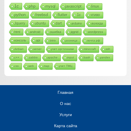
1с
php
mysql
javascript
linux
python
freebsd
flutter
1c
чтиво
Jquery
ubuntu
dart
arduino
вологда
html
android
ошибка
jqgrid
wordpress
консоль
api
bitrix
розница
почта рф
debian
server
учет оргтехники
minecraft
ssh
c++
zabbix
apache
input
bash
yandex
css
web
map
учет ТМЦ
Главная
О нас
Услуги
Карта сайта