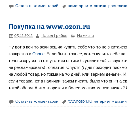
Оставить комментарий
комстар
,
мтс
,
оптика
,
ростелек
Покупка на www.ozon.ru
05.12.2012
Павел Грибов
Из жизни
Ну вот в кои-то веки решил купить себе что-то не в китайск
конкретно в
Озоне
. Если быть точнее, хотел купить себе н
телевизору из-за отсутствия оптики (в усилителе), а звук хо
не рекламировать) , оплатил. Спустя 3 дня приходит письм
на любой товар, но токма на 30 дней, или вернем деньги». 
если товара нет в наличии, зачем писать было что он «на с
такой облом. А что творится в более мелких магазинчиках? 
Оставить комментарий
www.ozon.ru
,
интернет магазин