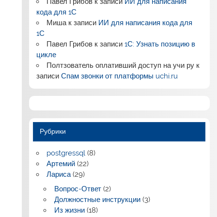
Павел Грибов
к записи
ИИ для написания
кода для 1С
Миша
к записи
ИИ для написания кода для
1С
Павел Грибов
к записи
1С: Узнать позицию в
цикле
Полтзователь оплативший доступ на учи ру
к
записи
Спам звонки от платформы uchi.ru
Рубрики
postgressql
(8)
Артемий
(22)
Лариса
(29)
Вопрос-Ответ
(2)
Должностные инструкции
(3)
Из жизни
(18)