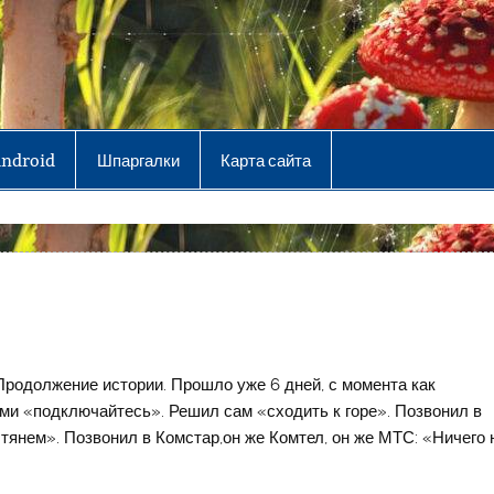
Android
Шпаргалки
Карта сайта
Продолжение истории. Прошло уже 6 дней, с момента как
ами «подключайтесь». Решил сам «сходить к горе». Позвонил в
тянем». Позвонил в Комстар,он же Комтел, он же МТС: «Ничего 