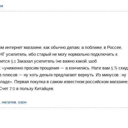
ом
ом интернет магазине, как обычно делаю, а поближе, в Россее,
а НГ усилитель, ибо старый не могу нормально подключить к
чется 5.1 Заказал усилитель (не важно какой, шоб
о: «униженно просим прощения — а кончились. Нате вам 5 % скид
Из плюсов — ну хоть деньги предлагают вернуть. Из минусов : ну
кладе». Первая покупка в самом известном российском магазине,
Счет 7:0 в пользу Китайцев.
,
негатив
,
озон