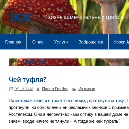
Перейти
к
содержимому
ЖЗГ
Жизнь замечательных грибов
Главная
О нас
Услуги
Заброшенка
Уроки 
День:
05.12.2012
Чей туфля?
05.12.2012
Павел Грибов
Из жизни
По
мотивам записи о том что в подъезд протянули оптику
… 
протянули, ни объявлений, ни рекламных звонков с призыв
Ростелеком. Они в непонятках «мы оптику в вашем доме не 
знаем, вроде ничего не тянули». А тогда же чей туфель?