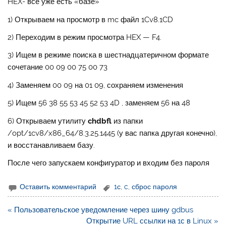
HEX- всё уже есть «базе»
1) Открываем на просмотр в mc файл 1Cv8.1CD
2) Переходим в режим просмотра HEX — F4.
3) Ищем в режиме поиска в шестнадцатеричном формате
сочетание 00 09 00 75 00 73
4) Заменяем 00 09 на 01 09, сохраняем изменения
5) Ищем 56 38 55 53 45 52 53 4D , заменяем 56 на 48
6) Открываем утилиту
chdbfl
из папки
/opt/1cv8/x86_64/8.3.25.1445 (у вас папка другая конечно),
и восстанавливаем базу.
После чего запускаем конфигуратор и входим без пароля
Оставить комментарий
1с
,
c
,
сброс пароля
Навигация
« Пользовательское уведомление через шину gdbus
по
Открытие URL ссылки на 1с в Linux »