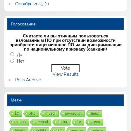
Октябрь 2003
(1)
Голосование
Считаете ли вы этичным пользоваться
взломанным ПО при отсутствии возможности
приобрести лицензионное ПО из-за дискриминации
по национальному признаку (санкции)
Да
Нет
View Results
Polls Archive
Метки
1с
php
mysql
javascript
linux
python
freebsd
flutter
1c
чтиво
Jquery
ubuntu
dart
вологда
arduino