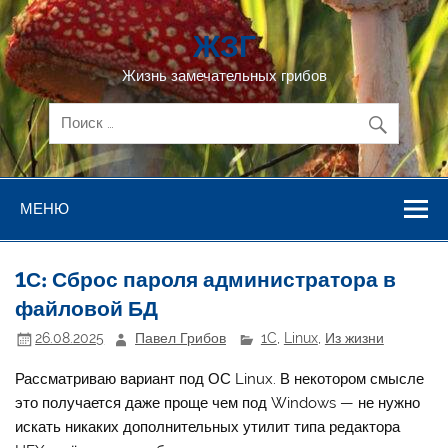
Перейти
к
ЖЗГ
содержимому
Жизнь замечательных грибов
МЕНЮ
1С: Сброс пароля администратора в
файловой БД
26.08.2025
Павел Грибов
1C
,
Linux
,
Из жизни
Рассматриваю вариант под ОС Linux. В некотором смысле
это получается даже проще чем под Windows — не нужно
искать никаких дополнительных утилит типа редактора