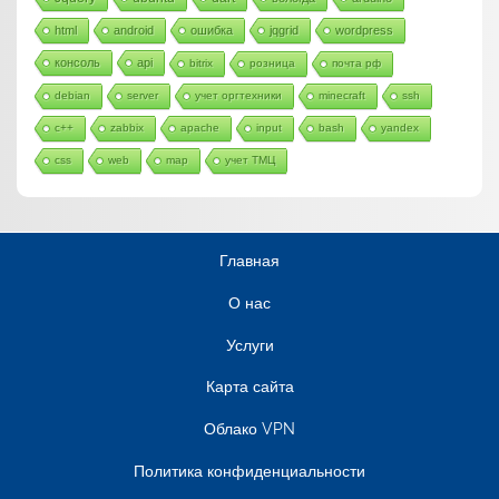
html
android
ошибка
jqgrid
wordpress
консоль
api
bitrix
розница
почта рф
debian
server
учет оргтехники
minecraft
ssh
c++
zabbix
apache
input
bash
yandex
css
web
map
учет ТМЦ
Главная
О нас
Услуги
Карта сайта
Облако VPN
Политика конфиденциальности