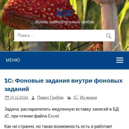
Перейти
к
ЖЗГ
содержимому
Жизнь замечательных грибов
МЕНЮ
1С: Фоновые задания внутри фоновых
заданий
15.11.2024
Павел Грибов
1C
,
Из жизни
Задача: распаралелить медленную вставку записей в БД
1С, при чтении файла Excel
Как ни странно, но такая возможность есть и работает