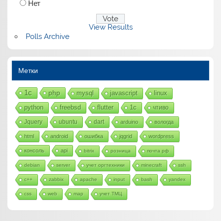
Нет
View Results
Polls Archive
Метки
1с
php
mysql
javascript
linux
python
freebsd
flutter
1c
чтиво
Jquery
ubuntu
dart
arduino
вологда
html
android
ошибка
jqgrid
wordpress
консоль
api
bitrix
розница
почта рф
debian
server
учет оргтехники
minecraft
ssh
c++
zabbix
apache
input
bash
yandex
css
web
map
учет ТМЦ