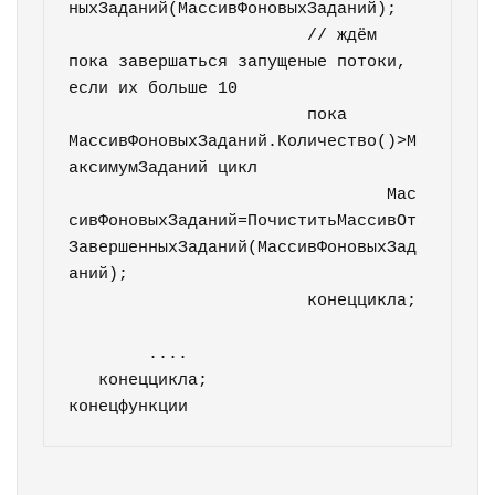
ныхЗаданий(МассивФоновыхЗаданий);

			// ждём 
пока завершаться запущеные потоки, 
если их больше 10

			пока 
МассивФоновыхЗаданий.Количество()>М
аксимумЗаданий цикл

				Мас
сивФоновыхЗаданий=ПочиститьМассивОт
ЗавершенныхЗаданий(МассивФоновыхЗад
аний);

			конеццикла;	
        ....

   конеццикла;

конецфункции	   