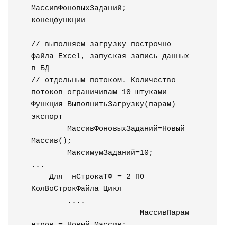
МассивФоновыхЗаданий;

конецфункции		

// выполняем загрузку построчно 
файла Excel, запуская запись данных 
в БД

// отдельным потоком. Количество 
потоков ограничивам 10 штуками

Функция ВыполнитьЗагрузку(парам) 
экспорт

	МассивФоновыхЗаданий=Новый 
Массив();

	МаксимумЗаданий=10;

...

    Для	 нСтрокаТФ = 2 ПО 
КолВоСтрокФайла Цикл  

        ....

			МассивПарам