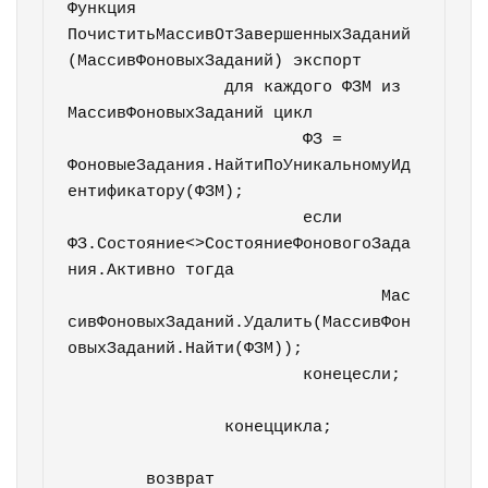
Функция 
ПочиститьМассивОтЗавершенныхЗаданий
(МассивФоновыхЗаданий) экспорт

		для каждого ФЗМ из 
МассивФоновыхЗаданий цикл

			ФЗ = 
ФоновыеЗадания.НайтиПоУникальномуИд
ентификатору(ФЗМ);

			если 
ФЗ.Состояние<>СостояниеФоновогоЗада
ния.Активно тогда

				Мас
сивФоновыхЗаданий.Удалить(МассивФон
овыхЗаданий.Найти(ФЗМ));

			конецесли;	
		конеццикла;		
	возврат 