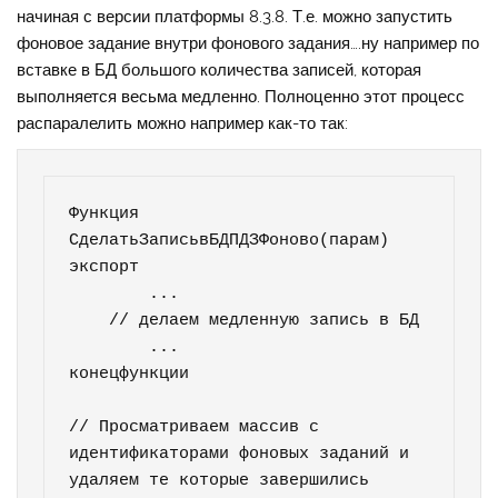
начиная с версии платформы 8.3.8. Т.е. можно запустить
фоновое задание внутри фонового задания….ну например по
вставке в БД большого количества записей, которая
выполняется весьма медленно. Полноценно этот процесс
распаралелить можно например как-то так:
Функция 
СделатьЗаписьвБДПДЗФоново(парам) 
экспорт

	...

    // делаем медленную запись в БД

	...

конецфункции	

// Просматриваем массив с 
идентификаторами фоновых заданий и 
удаляем те которые завершились
