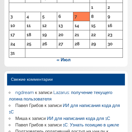
1
2
3
4
5
6
7
8
9
10
11
12
13
14
15
16
17
18
19
20
21
22
23
24
25
26
27
28
29
30
31
« Июл
Свежие комментарии
ngdream
к записи
Lazarus: получение текущего
логина пользователя
Павел Грибов
к записи
ИИ для написания кода для
1С
Миша
к записи
ИИ для написания кода для 1С
Павел Грибов
к записи
1С: Узнать позицию в цикле
Полтзователь оплативший доступ на учи ру
к