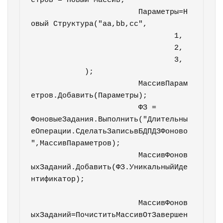
етров = Новый Массив;

			Параметры=Н
овый Структура("aa,bb,cc",

				1,

				2,

				3,

            );

			МассивПарам
етров.Добавить(Параметры);

			ФЗ = 
ФоновыеЗадания.Выполнить("Длительны
еОперации.СделатьЗаписьвБДПДЗФоново
",МассивПараметров);	

			МассивФонов
ыхЗаданий.Добавить(ФЗ.УникальныйИде
нтификатор);											
			МассивФонов
ыхЗаданий=ПочиститьМассивОтЗавершен