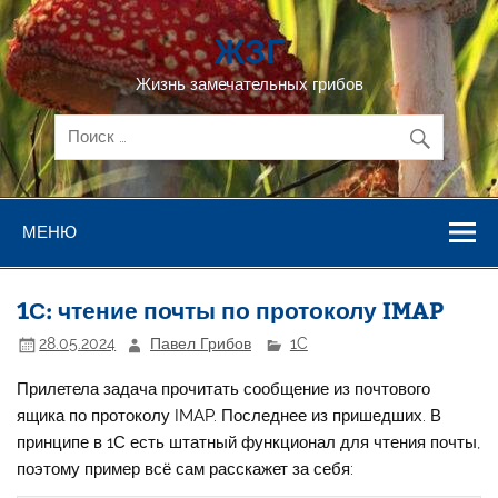
Перейти
к
ЖЗГ
содержимому
Жизнь замечательных грибов
МЕНЮ
1С: чтение почты по протоколу IMAP
28.05.2024
Павел Грибов
1C
Прилетела задача прочитать сообщение из почтового
ящика по протоколу IMAP. Последнее из пришедших. В
принципе в 1С есть штатный функционал для чтения почты,
поэтому пример всё сам расскажет за себя: