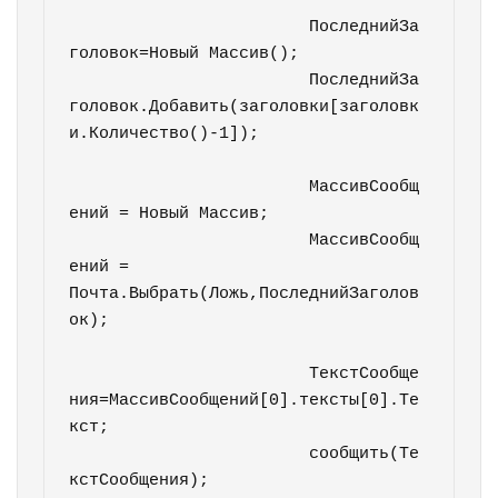
			ПоследнийЗа
головок=Новый Массив();

			ПоследнийЗа
головок.Добавить(заголовки[заголовк
и.Количество()-1]);					
			МассивСообщ
ений = Новый Массив;

			МассивСообщ
ений = 
Почта.Выбрать(Ложь,ПоследнийЗаголов
ок);		

			ТекстСообще
ния=МассивСообщений[0].тексты[0].Те
кст;

			сообщить(Те
кстСообщения);
