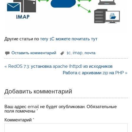
Другие статьи по
тегу 1С можете почитать тут
Оставить комментарий
1c
,
imap
,
почта
Навигация
« RedOS 7.3: установка apache (httpd) из исходников
по
Работа с архивами zip на PHP »
записям
Добавить комментарий
Ваш адрес email не будет опубликован.
Обязательные
поля помечены
*
Комментарий
*