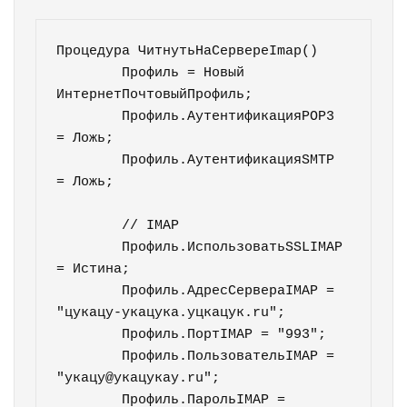
Процедура ЧитнутьНаСервереImap()

	Профиль = Новый 
ИнтернетПочтовыйПрофиль;

	Профиль.АутентификацияPOP3 
= Ложь;

	Профиль.АутентификацияSMTP 
= Ложь;

	// IMAP

	Профиль.ИспользоватьSSLIMAP 
= Истина;

	Профиль.АдресСервераIMAP = 
"цукацу-укацука.уцкацук.ru";

	Профиль.ПортIMAP = "993"; 	

	Профиль.ПользовательIMAP = 
"укацу@укацукау.ru";

	Профиль.ПарольIMAP = 