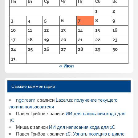
Пн
Вт
Ср
Чт
Пт
Сб
Вс
1
2
3
4
5
6
7
8
9
10
11
12
13
14
15
16
17
18
19
20
21
22
23
24
25
26
27
28
29
30
31
« Июл
Свежие комментарии
ngdream
к записи
Lazarus: получение текущего
логина пользователя
Павел Грибов
к записи
ИИ для написания кода для
1С
Миша
к записи
ИИ для написания кода для 1С
Павел Грибов
к записи
1С: Узнать позицию в цикле