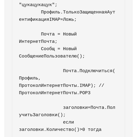
"цукацукацук";

	Профиль.ТолькоЗащищеннаяАут
ентификацияIMAP=Ложь;

	Почта = Новый 
ИнтернетПочта;

	Сообщ = Новый 
СообщениеПользователю();

		Почта.Подключиться(
Профиль, 
ПротоколИнтернетПочты.IMAP); //
ПротоколИнтернетПочты.POP3		
		заголовки=Почта.Пол
учитьЗаголовки();

		если 
заголовки.Количество()>0 тогда		