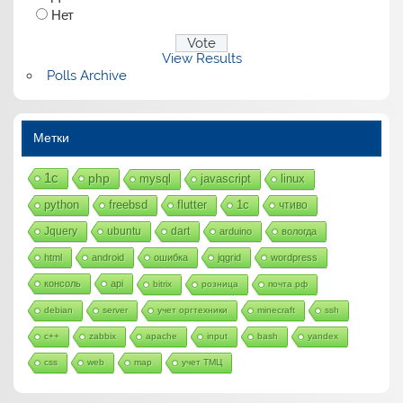
Нет
View Results
Polls Archive
Метки
1с
php
mysql
javascript
linux
python
freebsd
flutter
1c
чтиво
Jquery
ubuntu
dart
arduino
вологда
html
android
ошибка
jqgrid
wordpress
консоль
api
bitrix
розница
почта рф
debian
server
учет оргтехники
minecraft
ssh
c++
zabbix
apache
input
bash
yandex
css
web
map
учет ТМЦ