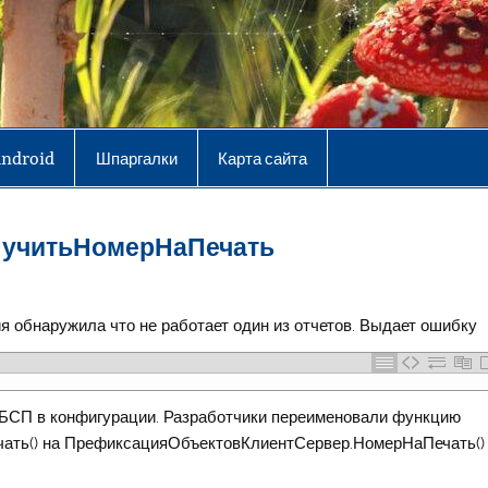
Android
Шпаргалки
Карта сайта
олучитьНомерНаПечать
я обнаружила что не работает один из отчетов. Выдает ошибку
и БСП в конфигурации. Разработчики переименовали функцию
ть() на ПрефиксацияОбъектовКлиентСервер.НомерНаПечать()