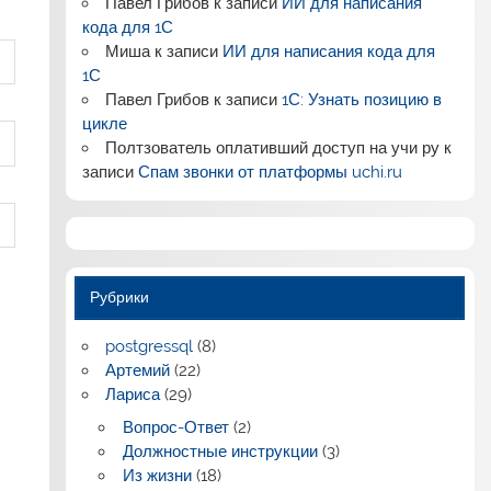
Павел Грибов
к записи
ИИ для написания
кода для 1С
Миша
к записи
ИИ для написания кода для
1С
Павел Грибов
к записи
1С: Узнать позицию в
цикле
Полтзователь оплативший доступ на учи ру
к
записи
Спам звонки от платформы uchi.ru
Рубрики
postgressql
(8)
Артемий
(22)
Лариса
(29)
Вопрос-Ответ
(2)
Должностные инструкции
(3)
Из жизни
(18)