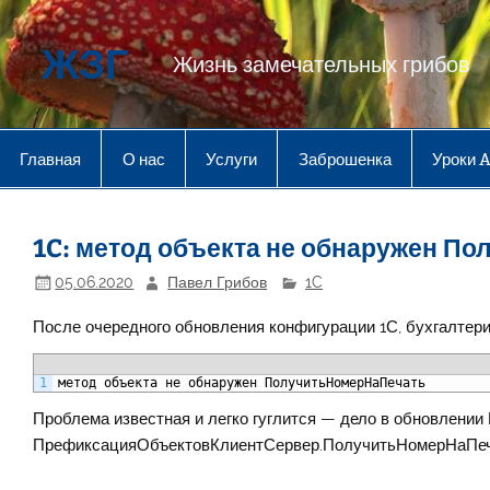
Перейти
к
содержимому
ЖЗГ
Жизнь замечательных грибов
Главная
О нас
Услуги
Заброшенка
Уроки 
1C: метод объекта не обнаружен П
05.06.2020
Павел Грибов
1C
После очередного обновления конфигурации 1С, бухгалтери
1
метод
объекта
не
обнаружен
ПолучитьНомерНаПечать
Проблема известная и легко гуглится — дело в обновлени
ПрефиксацияОбъектовКлиентСервер.ПолучитьНомерНаПеча