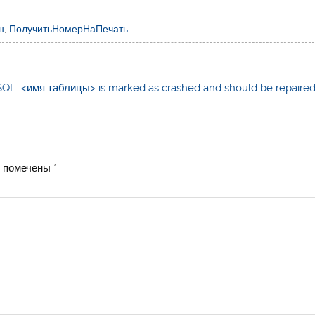
н
,
ПолучитьНомерНаПечать
QL: <имя таблицы> is marked as crashed and should be repaired
я помечены
*