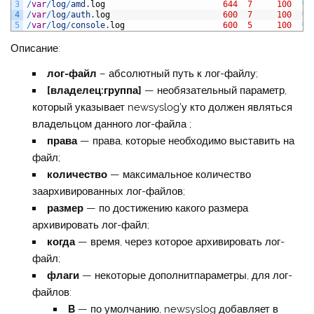
3
/
var
/
log
/
amd
.
log
644
7
100
*
4
/
var
/
log
/
auth
.
log
600
7
100
*
5
/
var
/
log
/
console
.
log
600
5
100
*
Описание:
лог-файл
– абсолютный путь к лог-файлу;
[владелец:группа]
— необязательный параметр,
который указывает newsyslog’у кто должен являться
владельцом данного лог-файла ;
права
— права, которые необходимо выставить на
файл;
количество
— максимальное количество
заархивированных лог-файлов;
размер
— по достижению какого размера
архивировать лог-файл;
когда
— время, через которое архивировать лог-
файл;
флаги
— некоторые дополнитпараметры, для лог-
файлов:
B
— по умолчанию, newsyslog добавляет в