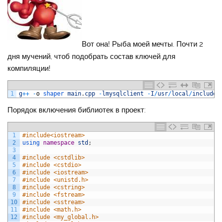
Вот она! Рыба моей мечты. Почти 2
дня мучений, чтоб подобрать состав ключей для
компиляции!
1
g
++
-
o
shaper 
main
.
cpp
-
lmysqlclient
-
I
/
usr
/
local
/
include
/
Порядок включения библиотек в проект:
1
#include<iostream>
2
using 
namespace
std
;
3
4
#include <cstdlib>
5
#include <cstdio>
6
#include <iostream>
7
#include <unistd.h>
8
#include <cstring>
9
#include <fstream>
10
#include <sstream>
11
#include <math.h>
12
#include <my_global.h>