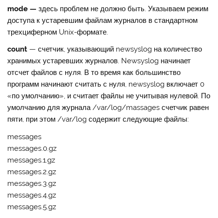
mode —
здесь проблем не должно быть. Указываем режим
доступа к устаревшим файлам журналов в стандартном
трехциферном Unix-формате.
count
— счетчик, указывающий newsyslog на количество
хранимых устаревших журналов. Newsyslog начинает
отсчет файлов с нуля. В то время как большинство
программ начинают считать с нуля, newsyslog включает 0
«по умолчанию», и считает файлы не учитывая нулевой. По
умолчанию для журнала /var/log/massages счетчик равен
пяти, при этом /var/log содержит следующие файлы:
messages
messages.0.gz
messages.1.gz
messages.2.gz
messages.3.gz
messages.4.gz
messages.5.gz