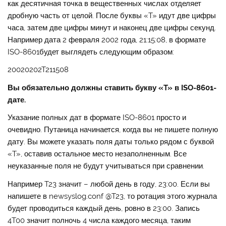
как десятичная точка в вещественных числах отделяет
дробную часть от целой. После буквы «T» идут две цифры
часа, затем две цифры минут и наконец две цифры секунд.
Например дата 2 февраля 2002 года, 21:15:08, в формате
ISO-8601будет выглядеть следующим образом:
20020202T211508
Вы обязательно должны ставить букву «T» в ISO-8601-
дате.
Указание полных дат в формате ISO-8601 просто и
очевидно. Путаница начинается, когда вы не пишете полную
дату. Вы можете указать поля даты только рядом с буквой
«T», оставив остальное место незаполненным. Все
неуказанные поля не будут учитываться при сравнении.
Например T23 значит – любой день в году, 23:00. Если вы
напишете в newsyslog.conf @T23, то ротация этого журнала
будет проводиться каждый день, ровно в 23:00. Запись
4T00 значит полночь 4 числа каждого месяца, таким