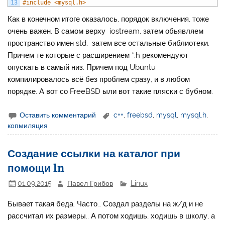
13
#include <mysql.h>
Как в конечном итоге оказалось, порядок включения, тоже
очень важен. В самом верху iostream, затем обьявляем
пространство имен std, затем все остальные библиотеки.
Причем те которые с расширением *.h рекомендуют
опускать в самый низ. Причем под Ubuntu
компилировалось всё без проблем сразу, и в любом
порядке. А вот со FreeBSD ыли вот такие пляски с бубном.
Оставить комментарий
c++
,
freebsd
,
mysql
,
mysql.h
,
копмиляция
Создание ссылки на каталог при
помощи ln
01.09.2015
Павел Грибов
Linux
Бывает такая беда. Часто… Создал разделы на ж/д и не
рассчитал их размеры.. А потом ходишь, ходишь в школу, а