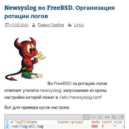
Newsyslog во FreeBSD. Организация
ротации логов
17.06.2015
Павел Грибов
Linux
Во FreeBSD за ротацию логов
отвечает утилита newsyslog, запускаемая из крона,
настройки которой лежат в /etc/newsyslog.conf
Вот для примера кусок настроек:
1
# logfilename          [owner:group]    mode count size wh
2
/
var
/
log
/
all
.
log
600
7
*
@
T