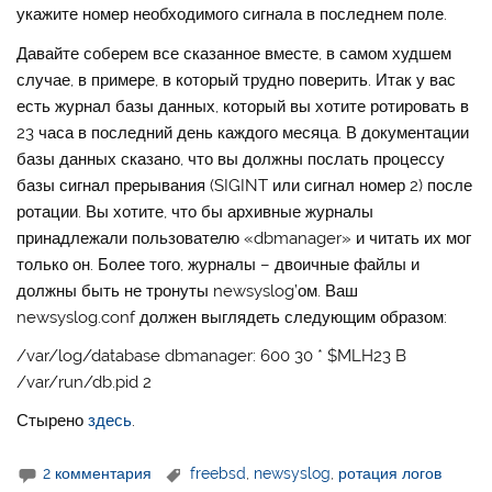
укажите номер необходимого сигнала в последнем поле.
Давайте соберем все сказанное вместе, в самом худшем
случае, в примере, в который трудно поверить. Итак у вас
есть журнал базы данных, который вы хотите ротировать в
23 часа в последний день каждого месяца. В документации
базы данных сказано, что вы должны послать процессу
базы сигнал прерывания (SIGINT или сигнал номер 2) после
ротации. Вы хотите, что бы архивные журналы
принадлежали пользователю «dbmanager» и читать их мог
только он. Более того, журналы – двоичные файлы и
должны быть не тронуты newsyslog’ом. Ваш
newsyslog.conf должен выглядеть следующим образом:
/var/log/database dbmanager: 600 30 * $MLH23 B
/var/run/db.pid 2
Стырено
здесь
.
2 комментария
freebsd
,
newsyslog
,
ротация логов