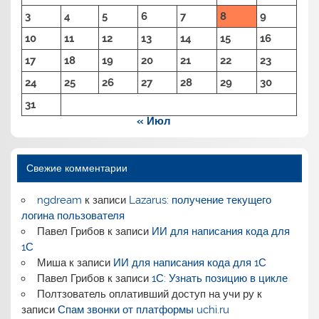
3
4
5
6
7
8
9
10
11
12
13
14
15
16
17
18
19
20
21
22
23
24
25
26
27
28
29
30
31
« Июл
Свежие комментарии
ngdream
к записи
Lazarus: получение текущего
логина пользователя
Павел Грибов
к записи
ИИ для написания кода для
1С
Миша
к записи
ИИ для написания кода для 1С
Павел Грибов
к записи
1С: Узнать позицию в цикле
Полтзователь оплативший доступ на учи ру
к
записи
Спам звонки от платформы uchi.ru