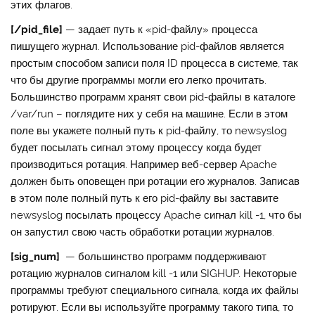
этих флагов.
[/pid_file]
— задает путь к «pid-файлу» процесса
пишущего журнал. Использование pid-файлов является
простым способом записи поля ID процесса в системе, так
что бы другие программы могли его легко прочитать.
Большинство программ хранят свои pid-файлы в каталоге
/var/run – поглядите них у себя на машине. Если в этом
поле вы укажете полный путь к pid-файлу, то newsyslog
будет посылать сигнал этому процессу когда будет
производиться ротация. Например веб-сервер Apache
должен быть оповещен при ротации его журналов. Записав
в этом поле полный путь к его pid-файлу вы заставите
newsyslog посылать процессу Apache сигнал kill -1, что бы
он запустил свою часть обработки ротации журналов.
[sig_num]
— большинство программ поддерживают
ротацию журналов сигналом kill -1 или SIGHUP. Некоторые
программы требуют специального сигнала, когда их файлы
ротируют. Если вы используйте программу такого типа, то