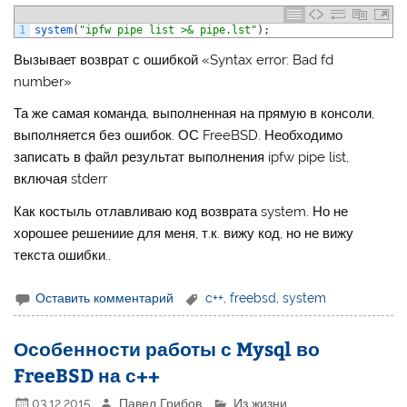
1
system
(
"ipfw pipe list >& pipe.lst"
)
;
Вызывает возврат с ошибкой «Syntax error: Bad fd
number»
Та же самая команда, выполненная на прямую в консоли,
выполняется без ошибок. ОС FreeBSD. Необходимо
записать в файл результат выполнения ipfw pipe list,
включая stderr
Как костыль отлавливаю код возврата system. Но не
хорошее решениие для меня, т.к. вижу код, но не вижу
текста ошибки..
Оставить комментарий
c++
,
freebsd
,
system
Особенности работы с Mysql во
FreeBSD на с++
03.12.2015
Павел Грибов
Из жизни