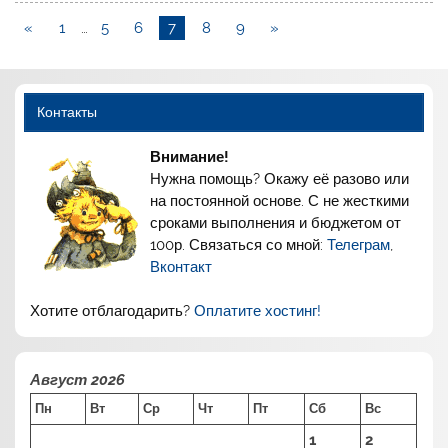
«
1
…
5
6
7
8
9
»
Контакты
Внимание!
Нужна помощь? Окажу её разово или
на постоянной основе. С не жесткими
сроками выполнения и бюджетом от
100р. Связаться со мной:
Телеграм
,
Вконтакт
Хотите отблагодарить?
Оплатите хостинг!
Август 2026
Пн
Вт
Ср
Чт
Пт
Сб
Вс
1
2