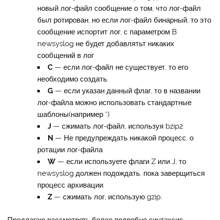
новый лог-файл сообщение о том, что лог-файл
был ротирован, но если лог-файл бинарный, то это
сообщение испортит лог, с параметром B
newsyslog не будет добавлятьт никаких
сообщений в лог
C
— если лог-файл не существует, то его
необходимо создать.
G
— если указан данный флаг, то в названии
лог-файла можно использовать стандартные
шаблоны(например *)
J
— сжимать лог-файл, используя bzip2
N
— Не предупреждать никакой процесс, о
ротации лог-файла
W
— если используете флаги Z или J, то
newsyslog должен подождать, пока заверщиться
процесс архивации.
Z
— сжимать лог, использую gzip.
Предлагаю рассмотреть более подробно синтаксис