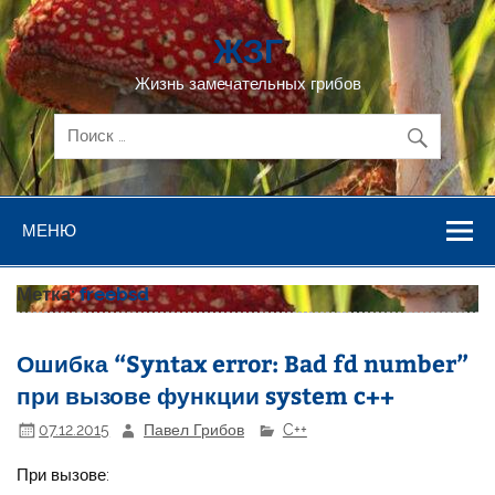
Перейти
к
ЖЗГ
содержимому
Жизнь замечательных грибов
МЕНЮ
Метка:
freebsd
Ошибка “Syntax error: Bad fd number”
при вызове функции system c++
07.12.2015
Павел Грибов
C++
При вызове: