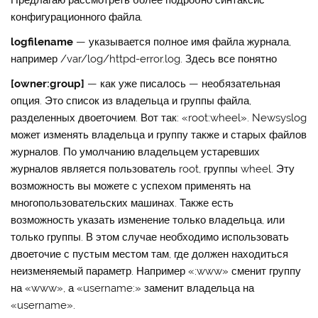
конфигурационного файла.
logfilename
— указывается полное имя файла журнала,
например /var/log/httpd-error.log. Здесь все понятно
[owner:group]
— как уже писалось — необязательная
опция. Это список из владельца и группы файла,
разделенных двоеточием. Вот так: «root:wheel». Newsyslog
может изменять владельца и группу также и старых файлов
журналов. По умолчанию владельцем устаревших
журналов является пользователь root, группы wheel. Эту
возможность вы можете с успехом применять на
многопользовательских машинах. Также есть
возможность указать изменение только владельца, или
только группы. В этом случае необходимо использовать
двоеточие с пустым местом там, где должен находиться
неизменяемый параметр. Например «:www» сменит группу
на «www», а «username:» заменит владельца на
«username».