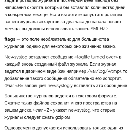
задать ротацию журнала в последний день месяца без
написания скрипта, который бы вставлял количество дней
в конкретном месяце. Если вы хотите запустить ротацию
вашего журнала аккаунтов за два часа до начала нового
месяца, вы должны использовать запись $MLH22.
flags
— это поле необязательно для большинства
журналов, однако для некоторых оно жизненно важно.
Newsyslog вставляет сообщение «logfile turned over» в
каждый вновь созданный файл журнала. Если журнал
ведется в двоичном виде (как например /var/log/wtmp), то
добавление такого сообщения обязательно его испортит.
Флаг «B» запрещает newsyslog’у вставлять это сообщение.
Большинство журналов ведется в текстовом формате.
Сжатие таких файлов сохранит много пространства на
вашем диске. Флаг «Z» укажет newsyslog, что старые
журналы следует сжать gzip’ом.
Одновременно допускается использовать только один из