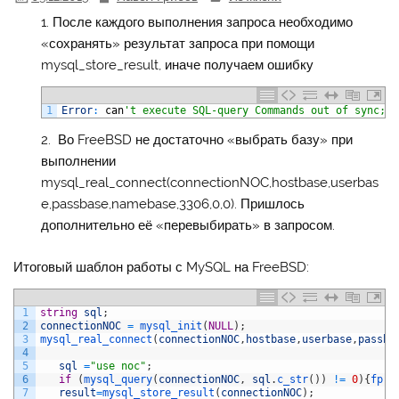
После каждого выполнения запроса необходимо
«сохранять» результат запроса при помощи
mysql_store_result, иначе получаем ошибку
1
Error
:
can
't execute SQL-query Commands out of sync; y
Во FreeBSD не достаточно «выбрать базу» при
выполнении
mysql_real_connect(connectionNOC,hostbase,userbas
e,passbase,namebase,3306,0,0). Пришлось
дополнительно её «перевыбирать» в запросом.
Итоговый шаблон работы с MySQL на FreeBSD:
1
string
sql
;
2
connectionNOC
=
mysql_init
(
NULL
)
;
3
mysql_real_connect
(
connectionNOC
,
hostbase
,
userbase
,
passba
4
5
sql
=
"use noc"
;
6
if
(
mysql_query
(
connectionNOC
,
sql
.
c_str
(
)
)
!=
0
)
{
fpri
7
result
=
mysql_store_result
(
connectionNOC
)
;