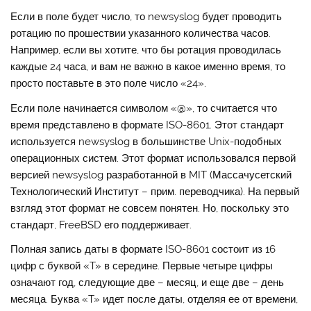
Если в поле будет число, то newsyslog будет проводить
ротацию по прошествии указанного количества часов.
Например, если вы хотите, что бы ротация проводилась
каждые 24 часа, и вам не важно в какое именно время, то
просто поставьте в это поле число «24».
Если поле начинается символом «@», то считается что
время представлено в формате ISO-8601. Этот стандарт
используется newsyslog в большинстве Unix-подобных
операционных систем. Этот формат использовался первой
версией newsyslog разработанной в MIT (Массачусетский
Технологический Институт – прим. переводчика). На первый
взгляд этот формат не совсем понятен. Но, поскольку это
стандарт, FreeBSD его поддерживает.
Полная запись даты в формате ISO-8601 состоит из 16
цифр с буквой «T» в середине. Первые четыре цифры
означают год, следующие две – месяц, и еще две – день
месяца. Буква «T» идет после даты, отделяя ее от времени,