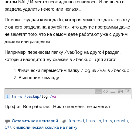
потом БАЦ! И место неожиданно кончилось. И лишнего с
раздела удалить нечего или нельзя…
Поможет чудная команда ln, которая может создать ссылку
с одного раздела на другой так, что другие программы даже
не заметят того, что на самом деле работают уже с другим
диском или разделом.
Например: перенесем папку /var/log на другой раздел,
который находится..ну скажем в /backup . Для этого:
Физически переместим папку /log из /var в /backup
Выполним команду:
1
ln
-
s
/
backup
/
log
/
var
Профит. Всё работает. Никто подмены не заметил..
Оставить комментарий
freebsd
,
linux
,
ln
,
ln -s
,
ubuntu
,
С++
,
символическая ссылка на папку