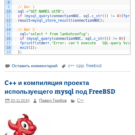
8
9
// Шаг 1
10
sql
=
"SET NAMES utf8"
;
11
if
(
mysql_query
(
connectionNOC
,
sql
.
c_str
(
)
)
!=
0
)
{
fprin
12
result
=
mysql_store_result
(
connectionNOC
)
;
13
14
// Шаг 2
15
sql
=
"select * from lanbshconfig"
;
16
if
(
mysql_query
(
connectionNOC
,
sql
.
c_str
(
)
)
!=
0
)
{
17
fprintf
(
stderr
,
"Error: can't execute   SQL-query %s\n"
18
exit
(
1
)
;
19
}
;
Оставить комментарий
c++
,
cpp
,
freebsd
C++ и компиляция проекта
используещего mysql под FreeBSD
20.11.2015
Павел Грибов
C++