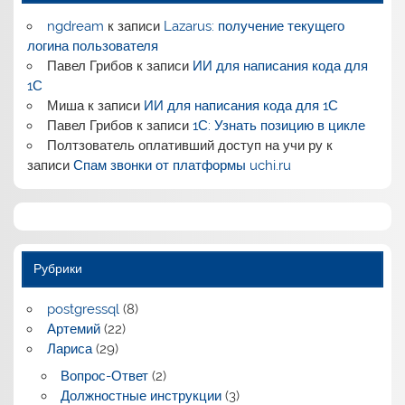
ngdream
к записи
Lazarus: получение текущего
логина пользователя
Павел Грибов
к записи
ИИ для написания кода для
1С
Миша
к записи
ИИ для написания кода для 1С
Павел Грибов
к записи
1С: Узнать позицию в цикле
Полтзователь оплативший доступ на учи ру
к
записи
Спам звонки от платформы uchi.ru
Рубрики
postgressql
(8)
Артемий
(22)
Лариса
(29)
Вопрос-Ответ
(2)
Должностные инструкции
(3)