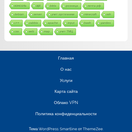
консоль
api
bitrix
розница
почта рф
debian
server
учет оргтехники
minecraft
ssh
c++
zabbix
apache
input
bash
yandex
css
web
map
учет ТМЦ
Главная
О нас
Услуги
Карта сайта
Облако VPN
Политика конфиденциальности
Тема WordPress: Smartline от ThemeZee.