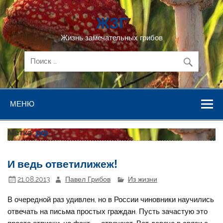
Перейти
к
ЖЗГ
содержимому
Жизнь замечательных грибов
МЕНЮ
Метка:
рф
И ведь ответилижеж!
21.08.2013
Павел Грибов
Из жизни
В очередной раз удивлен, но в России чиновники научились
отвечать на письма простых граждан. Пусть зачастую это