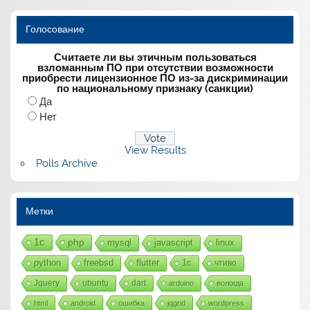
Голосование
Считаете ли вы этичным пользоваться
взломанным ПО при отсутствии возможности
приобрести лицензионное ПО из-за дискриминации
по национальному признаку (санкции)
Да
Нет
View Results
Polls Archive
Метки
1с
php
mysql
javascript
linux
python
freebsd
flutter
1c
чтиво
Jquery
ubuntu
dart
arduino
вологда
html
android
ошибка
jqgrid
wordpress