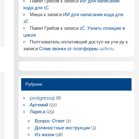
Павел Грибов
к записи
ИИ для написания
кода для 1С
Миша
к записи
ИИ для написания кода для
1С
Павел Грибов
к записи
1С: Узнать позицию в
цикле
Полтзователь оплативший доступ на учи ру
к
записи
Спам звонки от платформы uchi.ru
Рубрики
postgressql
(8)
Артемий
(22)
Лариса
(29)
Вопрос-Ответ
(2)
Должностные инструкции
(3)
Из жизни
(18)