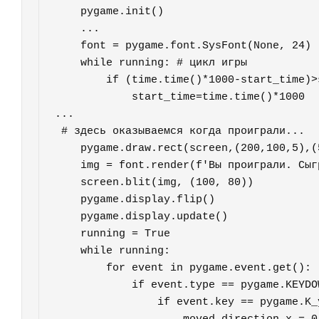
    pygame.init()

    ...

    font = pygame.font.SysFont(None, 24)

    while running: # цикл игры

        if (time.time()*1000-start_time)>speed:

            start_time=time.time()*1000

...

 # здесь оказываемся когда проиграли...

    pygame.draw.rect(screen,(200,100,5),(50,50,width_field-50,100))

    img = font.render(f'Вы проиграли. Сыграем еще партию? (Y/N)', True, score_color)

    screen.blit(img, (100, 80))

    pygame.display.flip()

    pygame.display.update()

    running = True

    while running:

        for event in pygame.event.get():

            if event.type == pygame.KEYDOWN:

                if event.key == pygame.K_y:
