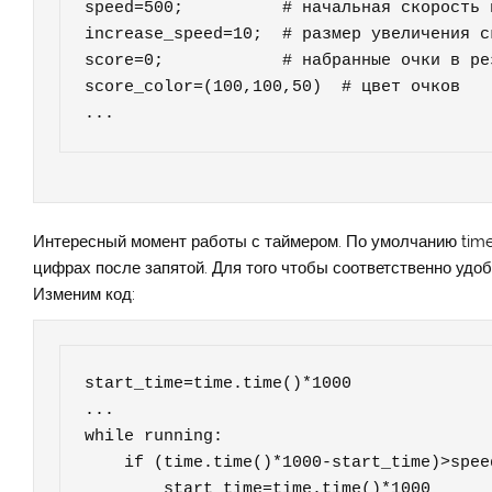
speed=500;          # начальная скорость п
increase_speed=10;  # размер увеличения с
score=0;            # набранные очки в ре
score_color=(100,100,50)  # цвет очков

...
Интересный момент работы с таймером. По умолчанию time.
цифрах после запятой. Для того чтобы соответственно удо
Изменим код:
start_time=time.time()*1000

...

while running:

    if (time.time()*1000-start_time)>speed:

        start_time=time.time()*1000
