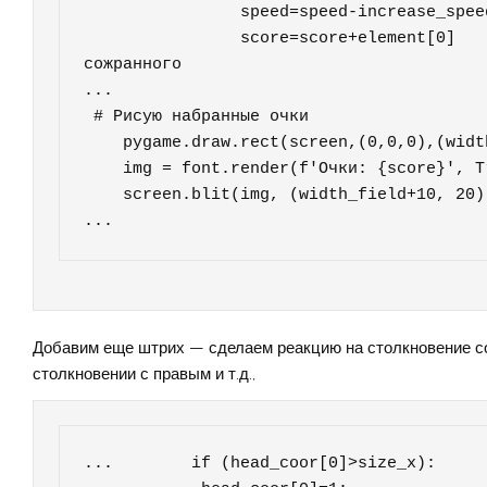
                speed=speed-increase_speed  # увеличиваем скорость питона

                score=score+element[0]      # увеличиваем очки в зависимости от типа 
сожранного

...

 # Рисую набранные очки

    pygame.draw.rect(screen,(0,0,0),(width_field,0,width_field+300,100))

    img = font.render(f'Очки: {score}', True, score_color)

    screen.blit(img, (width_field+10, 20))

...
Добавим еще штрих — сделаем реакцию на столкновение со 
столкновении с правым и т.д.,
...        if (head_coor[0]>size_x):
