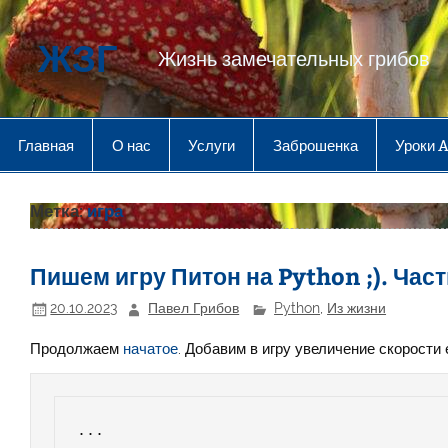
Перейти
к
содержимому
ЖЗГ
Жизнь замечательных грибов
Главная
О нас
Услуги
Заброшенка
Уроки 
Метка:
игра
Пишем игру Питон на Python ;). Част
20.10.2023
Павел Грибов
Python
,
Из жизни
Продолжаем
начатое
. Добавим в игру увеличение скорости 
...
