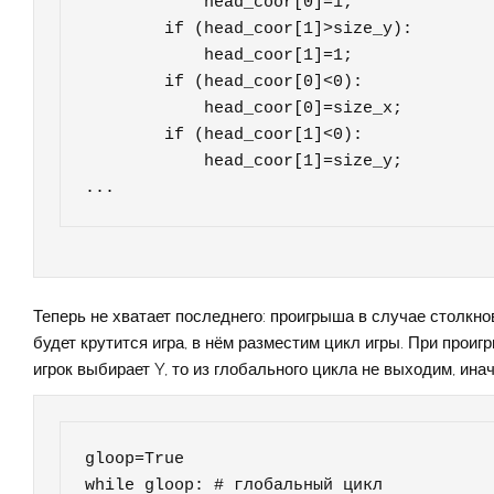
            head_coor[0]=1;

        if (head_coor[1]>size_y):

            head_coor[1]=1;

        if (head_coor[0]<0):

            head_coor[0]=size_x;

        if (head_coor[1]<0):

            head_coor[1]=size_y;

...
Теперь не хватает последнего: проигрыша в случае столкн
будет крутится игра, в нём разместим цикл игры. При про
игрок выбирает Y, то из глобального цикла не выходим, ин
gloop=True

while gloop: # глобальный цикл
