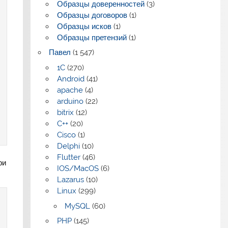
Образцы доверенностей
(3)
Образцы договоров
(1)
Образцы исков
(1)
Образцы претензий
(1)
Павел
(1 547)
1C
(270)
Android
(41)
apache
(4)
arduino
(22)
bitrix
(12)
C++
(20)
Cisco
(1)
Delphi
(10)
Flutter
(46)
ри
IOS/MacOS
(6)
Lazarus
(10)
Linux
(299)
MySQL
(60)
PHP
(145)