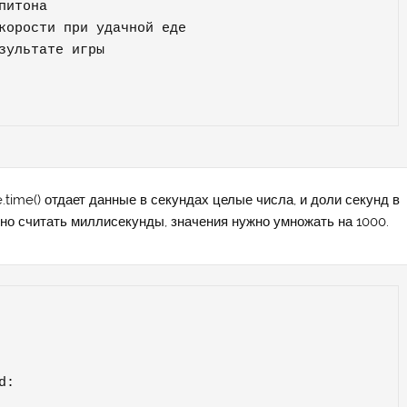
итона

корости при удачной еде

зультате игры

time() отдает данные в секундах целые числа, и доли секунд в
бно считать миллисекунды, значения нужно умножать на 1000.