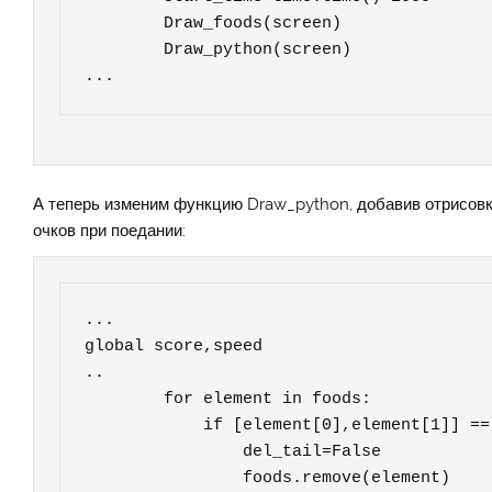
        Draw_foods(screen)

        Draw_python(screen)

...
А теперь изменим функцию Draw_python, добавив отрисовку
очков при поедании:
...

global score,speed

..

        for element in foods:

            if [element[0],element[1]] == head_coor:

                del_tail=False

                foods.remove(element)
