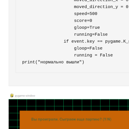
                    moved_direction_x = 0

                    moved_direction_y = 0

                    speed=500

                    score=0

                    gloop=True

                    running=False

                if event.key == pygame.K_n:

                    gloop=False

                    running = False

print("нормально вышли")