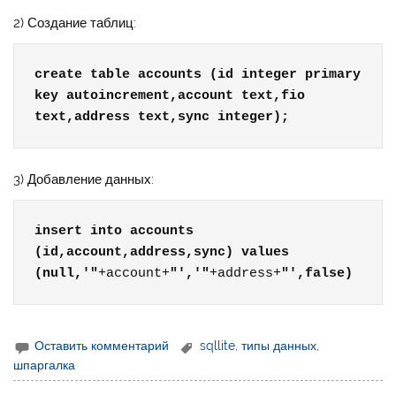
2) Создание таблиц:
create table accounts (id integer primary 
key autoincrement,account text,fio 
text,address text,sync integer);
3) Добавление данных:
insert into accounts 
(id,account,address,sync) values 
(null,'"
+account+
"','"
+address+
"',false)
Оставить комментарий
sqllite
,
типы данных
,
шпаргалка