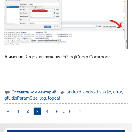
А именно Regex выражение ^(?!eglCodecCommon)
Оставить комментарий
android
,
android studio
,
error
,
glUtilsParamSize
,
log
,
logcat
«
1
2
3
4
5
…
9
»