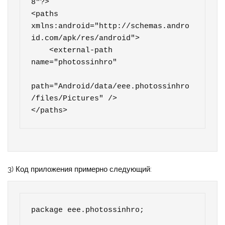
8"?>

<paths 
xmlns:android="http://schemas.andro
id.com/apk/res/android">

    <external-path 
name="photossinhro"

path="Android/data/eee.photossinhro
/files/Pictures" />

</paths>
3) Код приложения примерно следующий:
package eee.photossinhro;
