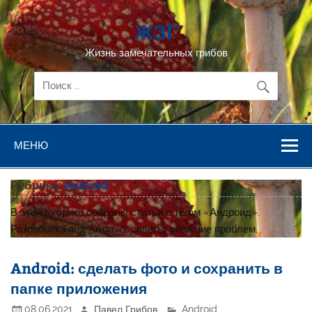
Перейти
к
ЖЗГ
содержимому
Жизнь замечательных грибов
МЕНЮ
Рубрика:
Android
В этой рубрике собраны статьи с тегом «Андроид».
Разработка под Android, советы, решение проблем.
Android: сделать фото и сохранить в
папке приложения
08.06.2021
Павел Грибов
Android