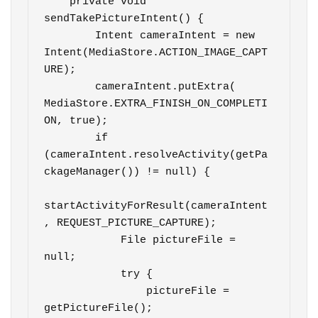
    private void 
sendTakePictureIntent() {

        Intent cameraIntent = new 
Intent(MediaStore.ACTION_IMAGE_CAPT
URE);

        cameraIntent.putExtra( 
MediaStore.EXTRA_FINISH_ON_COMPLETI
ON, true);

        if 
(cameraIntent.resolveActivity(getPa
ckageManager()) != null) {

startActivityForResult(cameraIntent
, REQUEST_PICTURE_CAPTURE);

            File pictureFile = 
null;

            try {

                pictureFile = 
getPictureFile();
