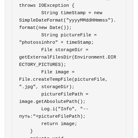
throws IOException {

        String timeStamp = new 
SimpleDateFormat("yyyyMMddHHmmss").
format(new Date());

        String pictureFile = 
"photossinhro" + timeStamp;

        File storageDir = 
getExternalFilesDir(Environment.DIR
ECTORY_PICTURES);

        File image = 
File.createTempFile(pictureFile,  
".jpg", storageDir);

        pictureFilePath = 
image.getAbsolutePath();

        Log.i("Info", "--
путь:"+pictureFilePath);

        return image;

    }
