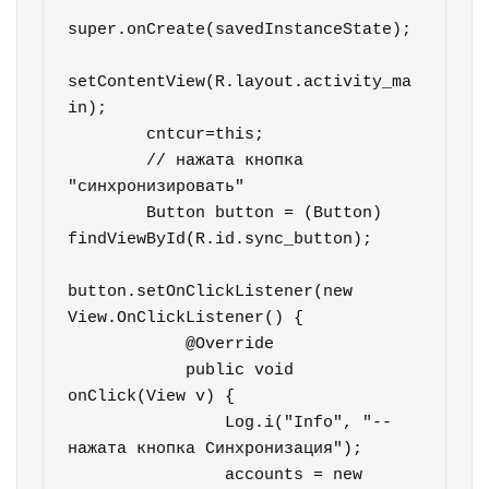
super.onCreate(savedInstanceState);

setContentView(R.layout.activity_ma
in);

        cntcur=this;

        // нажата кнопка 
"синхронизировать"

        Button button = (Button) 
findViewById(R.id.sync_button);

button.setOnClickListener(new 
View.OnClickListener() {

            @Override

            public void 
onClick(View v) {

                Log.i("Info", "--
нажата кнопка Синхронизация");

                accounts = new 