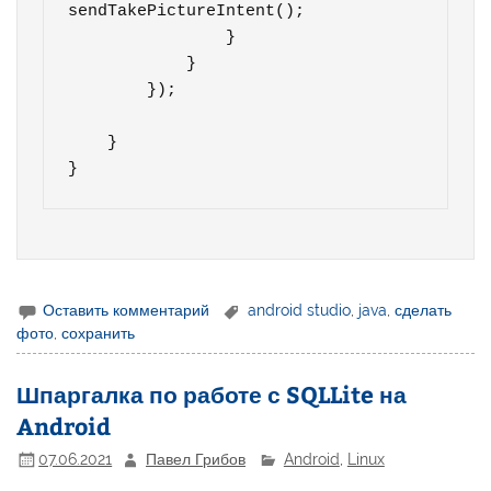
sendTakePictureIntent();

                }

            }

        });

    }

}
Оставить комментарий
android studio
,
java
,
сделать
фото
,
сохранить
Шпаргалка по работе с SQLLite на
Android
07.06.2021
Павел Грибов
Android
,
Linux