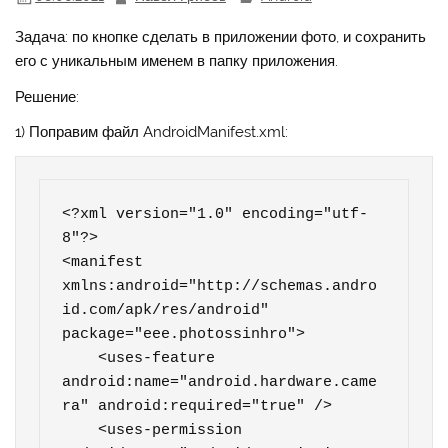
Задача: по кнопке сделать в приложении фото, и сохранить
его с уникальным именем в папку приложения.
Решение:
1) Поправим файл AndroidManifest.xml:
<?xml version="1.0" encoding="utf-
8"?>

<manifest 
xmlns:android="http://schemas.andro
id.com/apk/res/android" 
package="eee.photossinhro">

    <uses-feature 
android:name="android.hardware.came
ra" android:required="true" />

    <uses-permission 