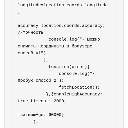
longitude=location.coords.longitude
;

accuracy=location.coords.accuracy; 
//точность

            console.log("- можно 
снимать координаты в браузере 
способ №1")

          },

            function(error){

                console.log("-
пробую способ 2");

                fetchLocation();

           },{enableHighAccuracy: 
true,timeout: 2000,

maximumAge: 60000}

      );        
