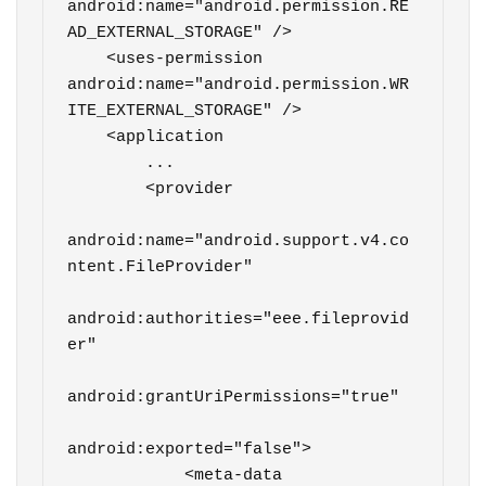
android:name="android.permission.RE
AD_EXTERNAL_STORAGE" />

    <uses-permission 
android:name="android.permission.WR
ITE_EXTERNAL_STORAGE" />

    <application

	...

        <provider

android:name="android.support.v4.co
ntent.FileProvider"

android:authorities="eee.fileprovid
er"

android:grantUriPermissions="true"

android:exported="false">

            <meta-data
