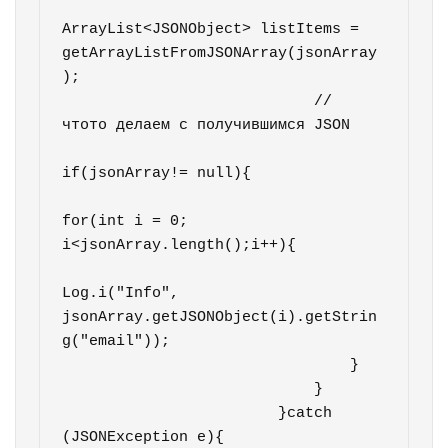
ArrayList<JSONObject> listItems = 
getArrayListFromJSONArray(jsonArray
);

                            // 
чтото делаем с получившимся JSON

if(jsonArray!= null){

for(int i = 0; 
i<jsonArray.length();i++){

Log.i("Info", 
jsonArray.getJSONObject(i).getStrin
g("email"));

                                }

                            }

                        }catch 
(JSONException e){
