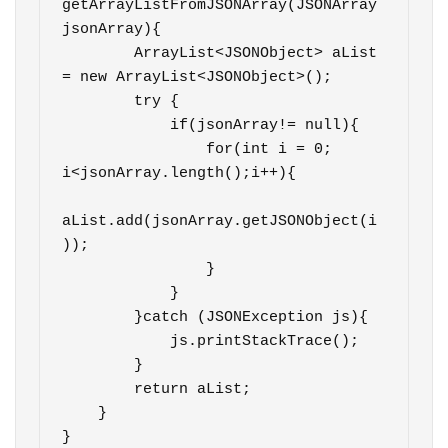
getArrayListFromJSONArray(JSONArray 
jsonArray){

        ArrayList<JSONObject> aList 
= new ArrayList<JSONObject>();

        try {

            if(jsonArray!= null){

                for(int i = 0; 
i<jsonArray.length();i++){

aList.add(jsonArray.getJSONObject(i
));

                }

            }

        }catch (JSONException js){

            js.printStackTrace();

        }

        return aList;

    }
