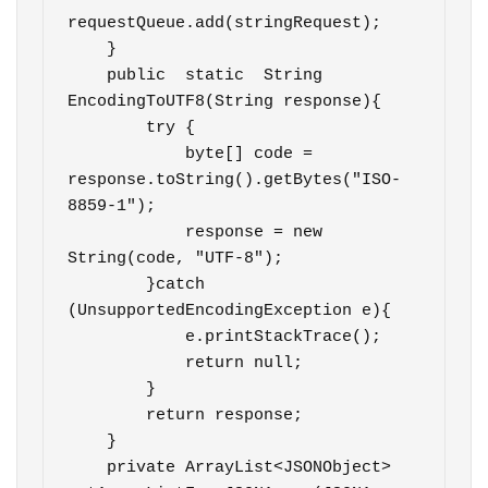
requestQueue.add(stringRequest);

    }

    public  static  String 
EncodingToUTF8(String response){

        try {

            byte[] code = 
response.toString().getBytes("ISO-
8859-1");

            response = new 
String(code, "UTF-8");

        }catch 
(UnsupportedEncodingException e){

            e.printStackTrace();

            return null;

        }

        return response;

    }

    private ArrayList<JSONObject> 