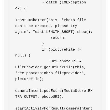
            } catch (IOException 
ex) {

Toast.makeText(this, "Photo file 
can't be created, please try 
again", Toast.LENGTH_SHORT).show();

                return;

            }

            if (pictureFile != 
null) {

                Uri photoURI = 
FileProvider.getUriForFile(this, 
"eee.photossinhro.fileprovider", 
pictureFile);

cameraIntent.putExtra(MediaStore.EX
TRA_OUTPUT, photoURI);

startActivityForResult(cameraIntent