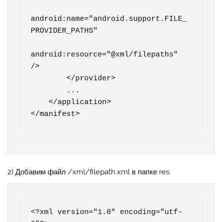
android:name="android.support.FILE_
PROVIDER_PATHS"

android:resource="@xml/filepaths" 
/>

        </provider>

	...

    </application>

</manifest>
2) Добавим файл /xml/filepath.xml в папке res:
<?xml version="1.0" encoding="utf-