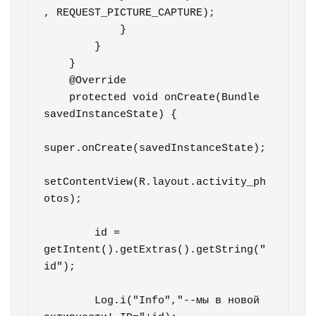
, REQUEST_PICTURE_CAPTURE);

            }

        }

    }

    @Override

    protected void onCreate(Bundle 
savedInstanceState) {

super.onCreate(savedInstanceState);

setContentView(R.layout.activity_ph
otos);

        id = 
getIntent().getExtras().getString("
id");

        Log.i("Info","--мы в новой 