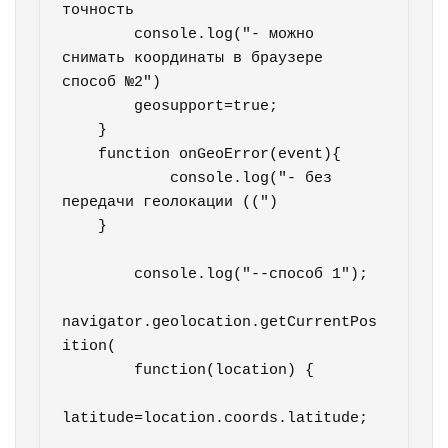
точность

        console.log("- можно 
снимать координаты в браузере 
способ №2")

        geosupport=true;

    }

    function onGeoError(event){

            console.log("- без 
передачи геолокации ((")

    }

        console.log("--способ 1");

navigator.geolocation.getCurrentPos
ition(

        function(location) {

latitude=location.coords.latitude;
