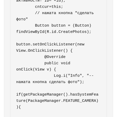
активности! ID="+id);

        cntcur=this;

        // нажата кнопка "сделать 
фото"

        Button button = (Button) 
findViewById(R.id.CreatePhotos);

button.setOnClickListener(new 
View.OnClickListener() {

            @Override

            public void 
onClick(View v) {

                Log.i("Info", "--
нажата кнопка сделать фото");

if(getPackageManager().hasSystemFea
ture(PackageManager.FEATURE_CAMERA)
){
