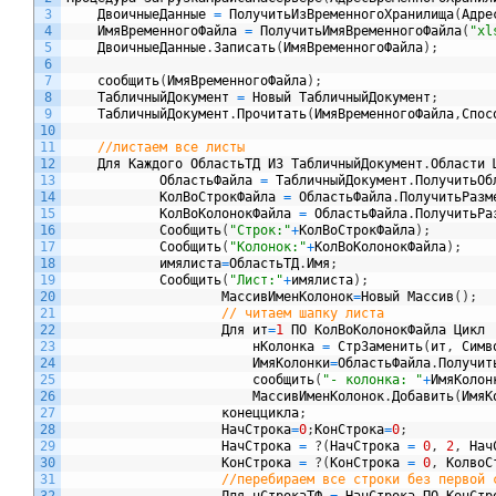
3
ДвоичныеДанные
=
ПолучитьИзВременногоХранилища
(
Адре
4
ИмяВременногоФайла
=
ПолучитьИмяВременногоФайла
(
"xl
5
ДвоичныеДанные
.
Записать
(
ИмяВременногоФайла
)
;
6
7
сообщить
(
ИмяВременногоФайла
)
;
8
ТабличныйДокумент
=
Новый
ТабличныйДокумент
;
9
ТабличныйДокумент
.
Прочитать
(
ИмяВременногоФайла
,
Спос
10
11
//листаем все листы
12
Для
Каждого
ОбластьТД
ИЗ
ТабличныйДокумент
.
Области
13
ОбластьФайла
=
ТабличныйДокумент
.
ПолучитьОб
14
КолВоСтрокФайла
=
ОбластьФайла
.
ПолучитьРазм
15
КолВоКолонокФайла
=
ОбластьФайла
.
ПолучитьРа
16
Сообщить
(
"Строк:"
+
КолВоСтрокФайла
)
;
17
Сообщить
(
"Колонок:"
+
КолВоКолонокФайла
)
;
18
имялиста
=
ОбластьТД
.
Имя
;
19
Сообщить
(
"Лист:"
+
имялиста
)
;
20
МассивИменКолонок
=
Новый
Массив
(
)
;
21
// читаем шапку листа
22
Для
ит
=
1
ПО
КолВоКолонокФайла
Цикл
23
нКолонка
=
СтрЗаменить
(
ит
,
Симв
24
ИмяКолонки
=
ОбластьФайла
.
Получит
25
сообщить
(
"- колонка: "
+
ИмяКолон
26
МассивИменКолонок
.
Добавить
(
ИмяК
27
конеццикла
;
28
НачСтрока
=
0
;
КонСтрока
=
0
;
29
НачСтрока
=
?
(
НачСтрока
=
0
,
2
,
Нач
30
КонСтрока
=
?
(
КонСтрока
=
0
,
КолвоС
31
32
Для
нСтрокаТФ
=
НачСтрока
ПО
КонСтр