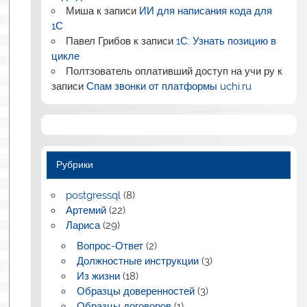
Миша
к записи
ИИ для написания кода для
1С
Павел Грибов
к записи
1С: Узнать позицию в
цикле
Полтзователь оплативший доступ на учи ру
к
записи
Спам звонки от платформы uchi.ru
Рубрики
postgressql
(8)
Артемий
(22)
Лариса
(29)
Вопрос-Ответ
(2)
Должностные инструкции
(3)
Из жизни
(18)
Образцы доверенностей
(3)
Образцы договоров
(1)