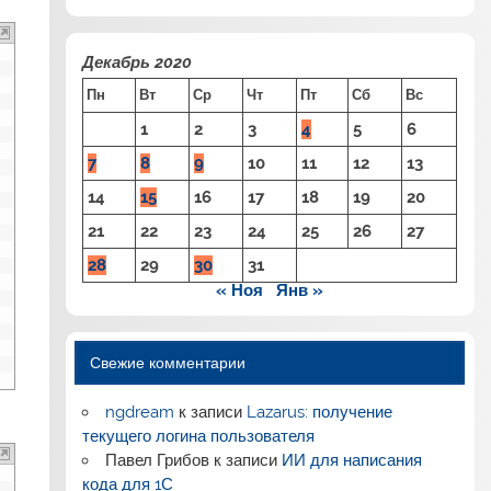
Декабрь 2020
Пн
Вт
Ср
Чт
Пт
Сб
Вс
1
2
3
4
5
6
7
8
9
10
11
12
13
14
15
16
17
18
19
20
21
22
23
24
25
26
27
28
29
30
31
« Ноя
Янв »
Свежие комментарии
ngdream
к записи
Lazarus: получение
текущего логина пользователя
Павел Грибов
к записи
ИИ для написания
кода для 1С