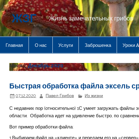
Перейти
к
содержимому
ЖЗГ
Жизнь замечательных грибов
Главная
О нас
Услуги
Заброшенка
Уроки 
Месяц:
Декабрь 2020
Быстрая обработка файла эксель с
07.12.2020
Павел Грибов
Из жизни
С недавних пор (относительно) 1С умеет загружать файлы 
области. Обработка идет на удивление быстро, по сравнен
Вот пример обработки файла:
1.Выбираем файл на «клиенте» и передаем его на «сервер»