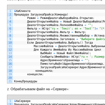
1
&
НаКлиенте
2
Процедура
ЗагрузкаПрайса
(
Команда
)
3
Режим
=
РежимДиалогаВыбораФайла
.
Открытие
;
4
ДиалогОткрытияФайла
=
Новый
ДиалогВыбораФайла
(
Р
5
ДиалогОткрытияФайла
.
ПолноеИмяФайла
=
""
;
6
Фильтр
=
НСтр
(
"ru = 'Текст'; en = 'Text'"
)
+
"(*
7
ДиалогОткрытияФайла
.
Фильтр
=
Фильтр
;
8
ДиалогОткрытияФайла
.
МножественныйВыбор
=
Истина
9
ДиалогОткрытияФайла
.
Заголовок
=
"Выберите файл(
10
Если
ДиалогОткрытияФайла
.
Выбрать
(
)
Тогда
11
МассивФайлов
=
ДиалогОткрытияФайла
.
Выбранны
12
Для
Каждого
ИмяФайла
Из
МассивФайлов
Цикл
13
ВыбФайл
=
Новый
Файл
(
ИмяФайла
)
;
14
Сообщить
(
ИмяФайла
+
НСтр
(
"ru = '; Размер
15
АдресВременногоХранилища
=
""
;
16
ПоместитьФайл
(
АдресВременногоХранилища
,
17
ЗагрузкаПрайсаНаСервере
(
АдресВременного
18
конеццикла
;
19
конецесли
;
20
21
КонецПроцедуры
2. Обрабатываем файл на «Сервере»:
1
&
НаСервере
2
Процедура
ЗагрузкаПрайсаНаСервере
(
АдресВременногоХранил