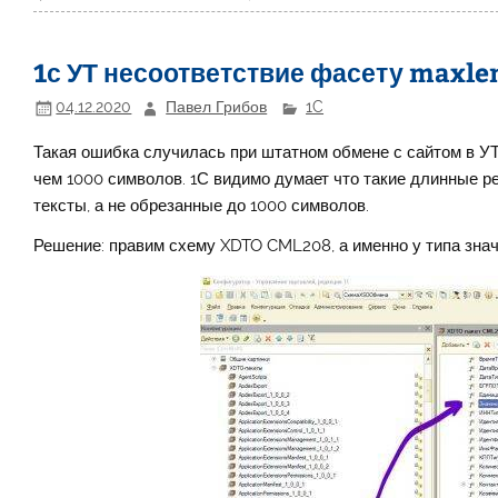
1с УТ несоответствие фасету maxle
04.12.2020
Павел Грибов
1C
Такая ошибка случилась при штатном обмене с сайтом в УТ 
чем 1000 символов. 1С видимо думает что такие длинные р
тексты, а не обрезанные до 1000 символов.
Решение: правим схему XDTO CML208, а именно у типа зна