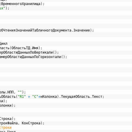
сВременногоХранилища
)
;
sx"
)
;
обЧтенияЗначенийТабличногоДокумента
.
Значение
)
;
Цикл
ласть
(
ОбластьТД
.
Имя
)
;
ерОбластиДанныхПоВертикали
(
)
;
змерОбластиДанныхПоГоризонтали
(
)
;
олы
.
НПП
,
""
)
;
ьОбласть
(
"R1"
+
"C"
+
нКолонка
)
.
ТекущаяОбласть
.
Текст
;
ки
)
;
олонки
)
;
Строка
)
;
трокФайла
,
КонСтрока
)
;
//перебираем все строки без первой строки			
ока
Цикл