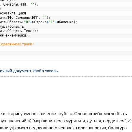
,
Символы
.
НПП
,
""
)
;
;
нокФайла
Цикл
онкаТФ
,
Символы
.
НПП
,
""
)
;
читьОбласть
(
"R"
+
нСтрока
+
"C"
+
нКолонка
)
;
кущаяОбласть
;
ущаяОбласть
.
Текст
)
;
начениеЯчейки
)
;
СодержимоеСтроки"
личный документ
,
файл эксель
е в старину имело значение «губы». Слово «гриб» могло быть
х значений: 1) “морщиниться, хмуриться, дуться, сердиться”; 2)
вали угрюмого недовольного человека или, напротив, балагура