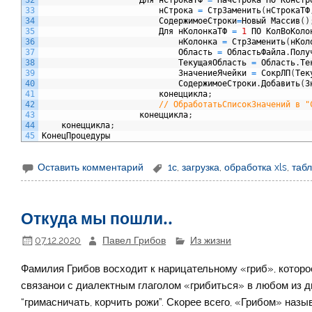
33
нСтрока
=
СтрЗаменить
(
нСтрокаТФ
34
СодержимоеСтроки
=
Новый
Массив
(
)
35
Для
нКолонкаТФ
=
1
ПО
КолВоКоло
36
нКолонка
=
СтрЗаменить
(
нКол
37
Область
=
ОбластьФайла
.
Полу
38
ТекущаяОбласть
=
Область
.
Те
39
ЗначениеЯчейки
=
СокрЛП
(
Тек
40
СодержимоеСтроки
.
Добавить
(
З
41
конеццикла
;
42
// ОбработатьСписокЗначений в "
43
конеццикла
;
44
конеццикла
;
45
КонецПроцедуры
Оставить комментарий
1с
,
загрузка
,
обработка xls
,
таб
Откуда мы пошли..
07.12.2020
Павел Грибов
Из жизни
Фамилия Грибов восходит к нарицательному «гриб», которо
связанои с диалектным глаголом «грибиться» в любом из дву
“гримасничать, корчить рожи”. Скорее всего, «Грибом» назы