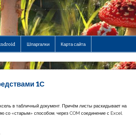
Android
Шпаргалки
Карта сайта
редствами 1С
эксель в табличный документ. Причём листы раскидывает на
ию со «старым» способом, через COM соединение с Excel.
: