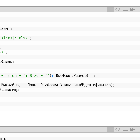
ежим
)
;
.xlsx)|*.xlsx"
;
;
ы)"
;
еФайлы
;
 = '; en = '; Size = '"
)
+
ВыбФайл
.
Размер
(
)
)
;
ИмяФайла
,
,
Ложь
,
ЭтаФорма
.
УникальныйИдентификатор
)
;
Хранилища
)
;
ища
)