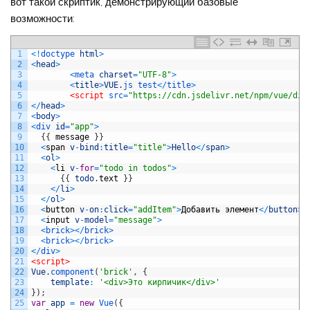
вот такой скриптик, демонстрирующий базовые
возможности:
1
<
!
doctype 
html
>
2
<
head
>
3
<
meta 
charset
=
"UTF-8"
>
4
<
title
>
VUE
.
js 
test
<
/
title
>
5
<script 
src
=
"https://cdn.jsdelivr.net/npm/vue/dis
6
<
/
head
>
7
<
body
>
8
<
div 
id
=
"app"
>
9
{
{
message
}
}
10
<
span
v
-
bind
:
title
=
"title"
>
Hello
<
/
span
>
11
<
ol
>
12
<
li
v
-
for
=
"todo in todos"
>
13
{
{
todo
.
text
}
}
14
<
/
li
>
15
<
/
ol
>
16
<
button
v
-
on
:
click
=
"addItem"
>
Добавить
элемент
<
/
button
>
17
<
input
v
-
model
=
"message"
>
18
<
brick
>
<
/
brick
>
19
<
brick
>
<
/
brick
>
20
<
/
div
>
21
<script>
22
Vue
.
component
(
'brick'
,
{
23
template
:
'<div>Это кирпичик</div>'
24
}
)
;
25
var
app
=
new
Vue
(
{