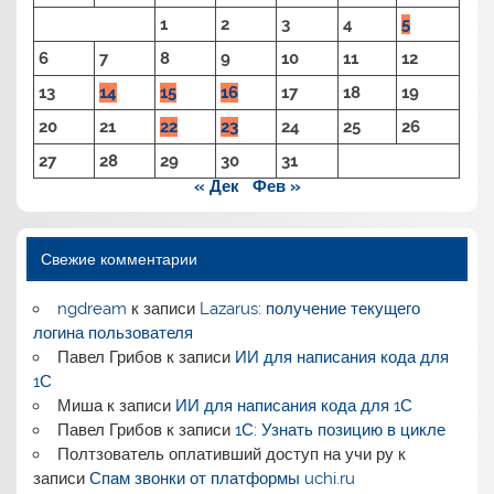
1
2
3
4
5
6
7
8
9
10
11
12
13
14
15
16
17
18
19
20
21
22
23
24
25
26
27
28
29
30
31
« Дек
Фев »
Свежие комментарии
ngdream
к записи
Lazarus: получение текущего
логина пользователя
Павел Грибов
к записи
ИИ для написания кода для
1С
Миша
к записи
ИИ для написания кода для 1С
Павел Грибов
к записи
1С: Узнать позицию в цикле
Полтзователь оплативший доступ на учи ру
к
записи
Спам звонки от платформы uchi.ru