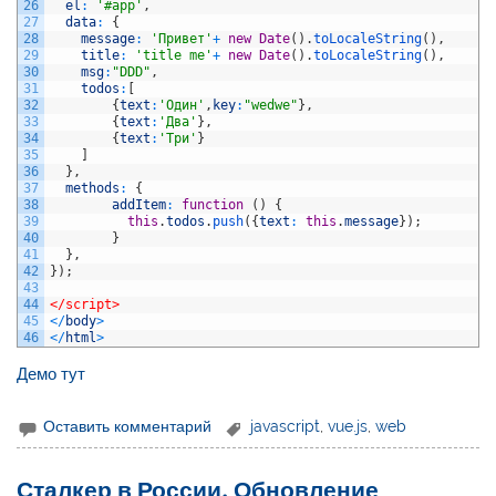
26
el
:
'#app'
,
27
data
:
{
28
message
:
'Привет'
+
new
Date
(
)
.
toLocaleString
(
)
,
29
title
:
'title me'
+
new
Date
(
)
.
toLocaleString
(
)
,
30
msg
:
"DDD"
,
31
todos
:
[
32
{
text
:
'Один'
,
key
:
"wedwe"
}
,
33
{
text
:
'Два'
}
,
34
{
text
:
'Три'
}
35
]
36
}
,
37
methods
:
{
38
addItem
:
function
(
)
{
39
this
.
todos
.
push
(
{
text
:
this
.
message
}
)
;
40
}
41
}
,
42
}
)
;
43
44
</script>
45
<
/
body
>
46
<
/
html
>
Демо тут
Оставить комментарий
javascript
,
vue.js
,
web
Сталкер в России. Обновление