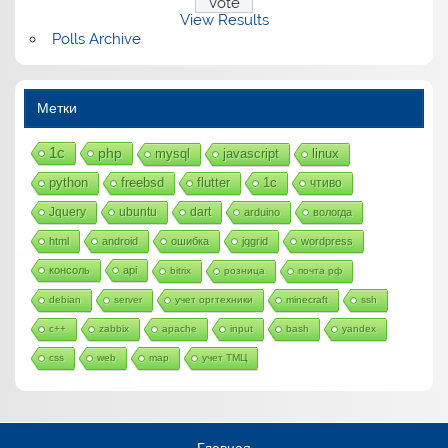
View Results
Polls Archive
Метки
1с
php
mysql
javascript
linux
python
freebsd
flutter
1c
чтиво
Jquery
ubuntu
dart
arduino
вологда
html
android
ошибка
jqgrid
wordpress
консоль
api
bitrix
розница
почта рф
debian
server
учет оргтехники
minecraft
ssh
c++
zabbix
apache
input
bash
yandex
css
web
map
учет ТМЦ
Главная