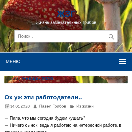
Перейти
к
ЖЗГ
содержимому
Жизнь замечательных грибов
МЕНЮ
Месяц:
Январь 2020
Ох уж эти работодатели..
14.01.2020
Павел Грибов
Из жизни
— Папа, что мы сегодня будем кушать?
— Ничего сынок, ведь я работаю на интересной работе, в