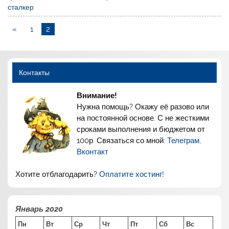
сталкер
«
1
2
Контакты
Внимание!
Нужна помощь? Окажу её разово или
на постоянной основе. С не жесткими
сроками выполнения и бюджетом от
100р. Связаться со мной:
Телеграм
,
Вконтакт
Хотите отблагодарить?
Оплатите хостинг!
Январь 2020
Пн
Вт
Ср
Чт
Пт
Сб
Вс